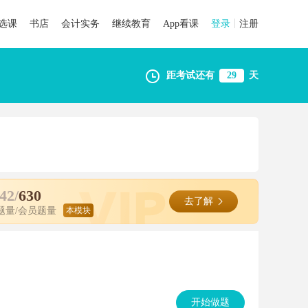
选课
书店
会计实务
继续教育
App看课
登录
注册
距考试还有
29
天
42/
630
去了解
题量/会员题量
开始做题