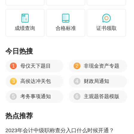
第十步：信息输入完毕后，会自动生成报名
注册号，一定要牢记自己的注册号。《报名信息
表》用于资格审核，建议考生们都打印出来。如
成绩查询
合格标准
证书领取
果已经退出报名系统，在报名期间重新登录也可
查看注册号、打印《报名信息表》。
今日热搜
1
2
母仪天下题目
非现金资产专题
除了网上报名，考生还需要进行交费、资格
3
4
高侯达冲关包
财政局通知
审核及确认报名状态。
根据各地公布中级会计职称考务安排，各地
5
6
考务事项通知
主观题答题模版
采取网上审核、现场审核、考后审核等不同的资
热点推荐
格审核方式。
中级考生需要在报名时间截止前登录系统确
​2023年会计中级职称查分入口什么时候开通？