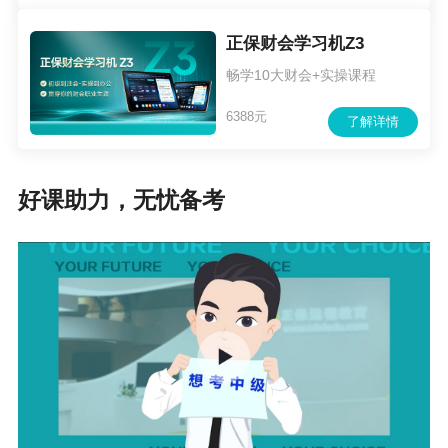
正保财会学习机Z3
畅学10大财会+实操课程
6388元
了解详情
好课助力，无忧备考