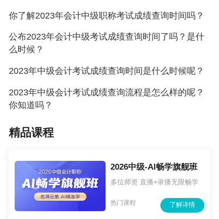
认自己的报名状态。
你了解2023年会计中级职称考试成绩查询时间吗？
说明：因考试政策、内容不断变化与调整，
公布2023年会计中级考试成绩查询时间了吗？是什
正保会计网校提供的考试信息仅供参考，如有异
么时候？
议，请考生以权威部门公布的内容为准！
2023年中级会计考试成绩查询时间是什么时候呢？
2020年中级会计职称备考之旅已经启程出
2023年中级会计考试成绩查询流程是怎么样的呢？
发，你准备好了吗？赶快卸下负累，为自己争取
你知道吗？
一次变优秀的机会，和正保会计网校开启你的20
精品课程
20年蜕变旅程！
加入正保会计网校>
2026中级-AI畅学旗舰班
多位师资 直播+录播无限畅学
热门课程
了解详情