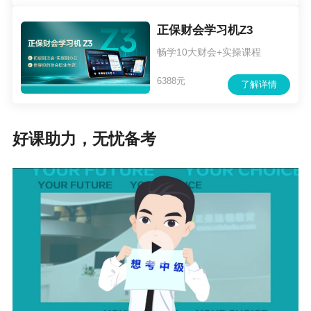
成都市青羊区成飞大道南段
青羊区财
455号（青羊总部经济基地
8669735
正保财会学习机Z3
政局
一期1号楼3单元）三楼E37
2
畅学10大财会+实操课程
号窗口
6388元
了解详情
金牛区财
8770559
金牛区沙湾路65号
政局
3
好课助力，无忧备考
武侯区武科西五路360号武
武侯区财
96166转1
侯区政务中心四楼八区11
政局
811
号窗口
8515791
成都高新区南区政务大厅：
高新区财
6
成都高新区政务服务中心
金局
（益州大道中段999号）二
6529226
（南区）
楼C11窗口
1