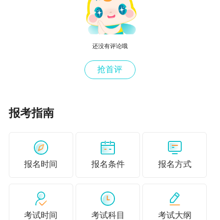
三、建议广大考生在考试前3天尽早进行核酸检
测，可采取到核酸采样机构以单检的方式进行，
确保入场前能按时提供阴性检测报告。如无法按
还没有评论哦
要求提交核酸检测证明，将不能进入考场参加考
抢首评
试。
四、请考生务必保持报名时填报的手机号码畅
通，再次核查是否存在预留手机号码有误或设置
报考指南
了骚扰电话短信拦截、拒接陌生电话等情况。如
有，请及时调整设置，以便及时接收重要信息提
示。
报名时间
报名条件
报名方式
五、根据疫情发展态势的变化，成都财政考区的
考试安排可能进行相应调整。如因疫情影响导致
考试时间
考试科目
考试大纲
部分考点取消考试，请考生谅解。相关动态信