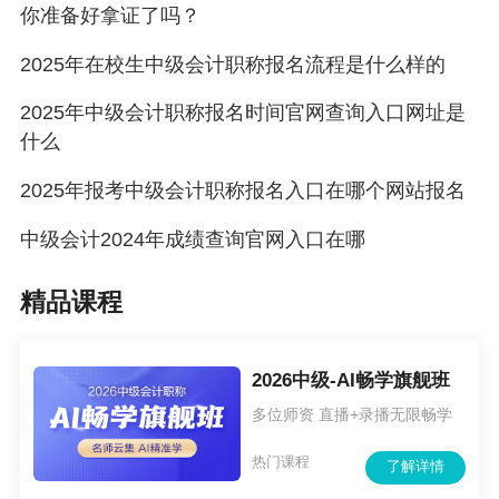
你准备好拿证了吗？
（智能语
音）
2025年在校生中级会计职称报名流程是什么样的
8626769
成都市青羊区草市街2号市
2025年中级会计职称报名时间官网查询入口网址是
成都市财
什么
9
政务服务中心6楼财政局办
政局
公室
2025年报考中级会计职称报名入口在哪个网站报名
（智能语
音）
中级会计2024年成绩查询官网入口在哪
86265511
精品课程
8691766
2
2026中级-AI畅学旗舰班
锦江区财
8651208
多位师资 直播+录播无限畅学
锦江区大慈寺路48号
政局
7
热门课程
了解详情