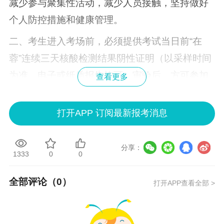
减少参与聚集性活动，减少人员接触，坚持做好
个人防控措施和健康管理。
二、考生进入考场前，必须提供考试当日前“在
蓉”连续三天核酸检测结果阴性证明（以采样时间
为准，电子或纸质报告均可）审验后，方可参加
查看更多
考试。提交核酸检测报告时间段如下表：
打开APP 订阅最新报考消息
提供的核酸检测阴性证明时间
考试时间
（连续3天）
分享：
2022年12月
1333
0
0
11月30日、12月1日、12月2日
3日
全部评论（
0
）
打开APP查看全部 >
2022年12月
12月1日、12月2日、12月3日
4日