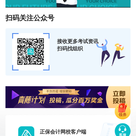
高新区财
扫码关注公众号
成都高新区天目路２号西区
8782562
金局
政务大厅5号会计服务窗口
3
（西区）
接收更多考试资讯
扫码找组织
东部新区
成都市东部新区丹景街道幸
2725071
财金局
福路199号空港新城政务服
2
务中心B厅41号窗口
（空港）
简阳市射洪坝街道人民路1
简阳市财
2722443
2号（简阳市财政局会计
政局
3
科）
领券
青白江区
8330972
怡湖西路177号
财政局
7
正保会计网校客户端
客服