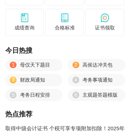
息，请务必密切关注成都市财政局官网及成都财
政微信公众号、成都市会计学会网及成都市会计
学会微信公众号。
成绩查询
合格标准
证书领取
成都市财政局
今日热搜
2022年11月29日
1
2
母仪天下题目
高侯达冲关包
成都财政考区2022年度全国会计专业技术
中级资格考试延期考试咨询电话及地址
3
4
财政局通知
考务事项通知
报名点名
5
6
考务日程安排
主观题答题模版
地址
咨询电话
称
热点推荐
8691765
2
取得中级会计证书 个税可享专项附加扣除！2025年