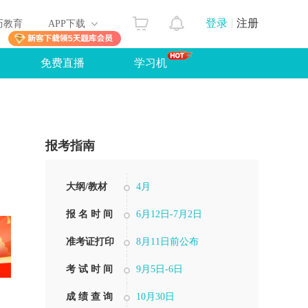
登录
注册
历教育
APP下载
免费直播
学习机
报考指南
大纲/教材
4月
报 名 时 间
6月12日-7月2日
准考证打印
8月11日前公布
考 试 时 间
9月5日-6日
成 绩 查 询
10月30日