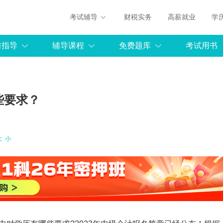
考试辅导
财税实务
高薪就业
学
习指导
辅导课程
免费题库
考试用书
些要求？
大
小