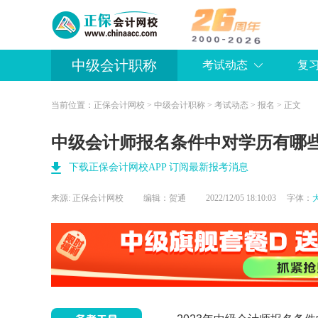
中级会计职称
考试动态
复
当前位置：
正保会计网校
>
中级会计职称
>
考试动态
>
报名
> 正文
中级会计师报名条件中对学历有哪
下载正保会计网校APP 订阅最新报考消息
来源:
正保会计网校
编辑：贺通
2022/12/05 18:10:03 字体：