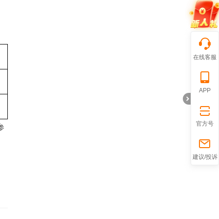
在线客服
APP
官方号
参
折
建议/投诉