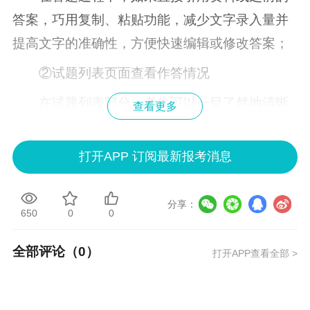
答案，巧用复制、粘贴功能，减少文字录入量并
提高文字的准确性，方便快速编辑或修改答案；
②试题列表页面查看作答情况
在试题列表部分，考生可以一目了然地清晰
查看更多
地查看本科目全套试卷的作答情况，包括每道试
题的已答或未答状态、标记状态。并可以点击各
打开APP 订阅最新报考消息
题号按钮，直接进入该试题进行答题或检查。
相关推荐：
分享：
650
0
0
2019年中级会计职称试题及答案
全部评论（
0
）
打开APP查看全部 >
免费直播：2020年中级会计职称4月公开
课！安排上了！