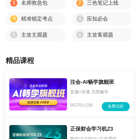
1
2
名师救急包
三色笔记上线
3
4
精准锁定考点
应知必会
5
6
主攻主观题
主攻客观题
精品课程
注会-AI畅学旗舰班
直播+录播 无限畅学
56278人已听
免费试听
正保财会学习机Z3
畅学10大财会+实操课程