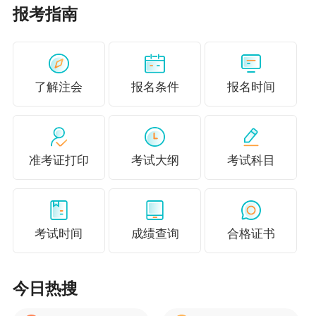
报考指南
了解注会
报名条件
报名时间
报分有奖活动：
瓜分20万现金，报分前5日赢10
倍正保币！报分就有奖！
还在等什么？赶紧参与
准考证打印
考试大纲
考试科目
吧~
点击报分领奖>>
准备备考2025年注会考试的萌新们不要再默默观
望啦，快来投入到2025年备考中吧，提早备考，
考试时间
成绩查询
合格证书
赢在起跑线！
注会查分季，好课
限时8折再减券
，
不要错过！
（了解2025年课程>）
今日热搜