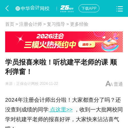
下载APP
首页
>
注册会计师
>
复习指导
>
更多经验
学员报喜来啦！听杭建平老师的课 顺
利弹窗！
来源：
正保会计网校
2024-11-22
普通
2024年注册会计师出分啦！大家都查分了吗？还
没查到成绩的同学
点这里>>
，收到一大批网校同
学对杭建平老师的报喜好评，大家快来沾沾喜气