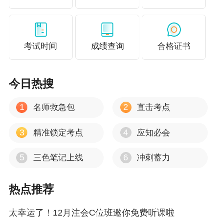
作经历；后转战财会教育行业，有着多年丰富的
公司战略与风险管理课程授课经验。
授课风格
考试时间
成绩查询
合格证书
善于站在零基础学生的角度去思考，力求将复杂
的知识点，用简单直白的语言进行讲解，用贴近
今日热搜
生活的实务案例带你学好战略。
1
2
名师救急包
直击考点
老师寄语
3
4
精准锁定考点
应知必会
不仅是通过考试，更要用战略思维武装自己！
5
6
更多推荐：
三色笔记上线
冲刺蓄力
注会战略全程直播班&畅学旗舰班热门考点讲解汇
热点推荐
总
太幸运了！12月注会C位班邀你免费听课啦