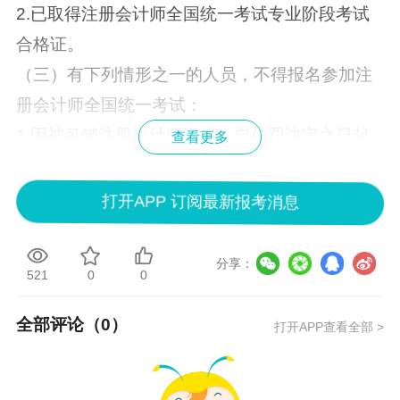
2.已取得注册会计师全国统一考试专业阶段考试
合格证。
（三）有下列情形之一的人员，不得报名参加注
册会计师全国统一考试：
1.因被吊销注册会计师证书，自处罚决定之日起
查看更多
至申请报名之日止不满5年者；
2.参加注册会计师全国统一考试因违规而受到禁
打开APP 订阅最新报考消息
考处理期限未满者；
3.已报名参加2024年8月31日-9月1日注册会计师
分享：
521
0
0
全国统一考试欧洲考区考试者；
4.已经取得全科合格者，或经依法认定或者考核
全部评论（
0
）
打开APP查看全部 >
具有注册会计师资格者。
二、报名程序