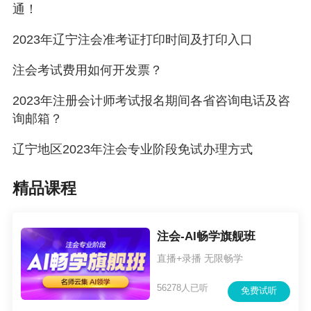
通！
相关考区的考办工作人员延时1个工作日进行人工
2023年辽宁注会准考证打印时间及打印入口
认证。
国（境）内应届毕业生报名人员的学历信息将由
注会考试费用如何开发票？
中注协于2024年8月2日统一提交“中国高等教育
2023年注册会计师考试报名期间各省咨询电话及咨
学生信息网”进行认证。持国（境）外学历的应届
询邮箱？
毕业生报名人员，应当于2024年7月22日-8月2日
辽宁地区2023年注会专业阶段免试办理方式
（每天8:00-20:00）登录网报系统补录教育部留
精品课程
学服务中心出具的学历认证书编号，由相关考区
的考办工作人员延时1个工作日进行人工认证。
2.持非居民身份证件（如军官证、港澳台居民居
注会-AI畅学旗舰班
住证），或者以军校毕业学历、会计或者相关专
直播+录播 无限畅学
业中级以上技术职称作为报名条件的首次报名人
56278人已听
免费试听
员，或者网报系统无法认证学历的首次报名人