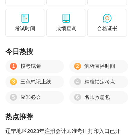
免冠白底证件照片。非首次报名人员相关信息发
生变动的，应当及时予以更新。
符合综合阶段考试报名条件，但无法进行报名的
考试时间
成绩查询
合格证书
人员，可向省注协查询办理。
（二）资格审核。
今日热搜
为保证资格审核快速有效，建议报名人员优先选
择国（境）内学历报名，未通过自动认证审核再
1
2
模考试卷
解析直播时间
选择国（境）外学历、职称等其他需要人工审核
3
4
三色笔记上线
精准锁定考点
的方式报名。
1.首次报名人员填报的国（境）内学历信息，原
5
6
应知必会
名师救急包
则上由网报系统根据身份证件信息链接“中国高等
教育学生信息网”进行认证；持国（境）外学历的
热点推荐
报名人员（含港澳台居民居住证持有人）填报的
辽宁地区2023年注册会计师准考证打印入口已开
教育部留学服务中心出具的学历认证书编号，由