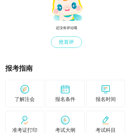
参加注册会计师全国统一考试的报名人员，应当
通过注册会计师全国统一考试网上报名系统
（https://cpaexam.cicpa.org.cn，简称网报系
还没有评论哦
统）进行报名，或者通过中国注册会计师协会
抢首评
（简称中注协）官方微信公众号进行报名。报名
分为注册并填写报名信息、资格审核和交费三个
环节。
报考指南
（一）注册并填写报名信息。
报名人员应当于2024年4月8日早8:00-4月30日晚
8:00，点击进入网报系统，按照报名指引如实填
了解注会
报名条件
报名时间
写相关信息，在此期间，考生可以结合本人实际
情况对报考科目和报考地进行调整。首次报名人
员需进行注册并上传符合要求的本人最近1年1寸
准考证打印
考试大纲
考试科目