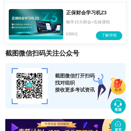
员，应当按照要求上传有效身份证件、公安机关
正保财会学习机Z3
变更身份证姓名或身份证号码的证明、学信网
畅学10大财会+实操课程
《教育部学历证书电子注册备案表》（有效期
6388元
了解详情
内）或《中国高等教育学历认证报告》、职称证
书等相关材料的扫描件。由相关考区的考办工作
截图微信扫码关注公众号
人员延时1个工作日进行人工审核，原则上各市考
办不受理现场审核事宜。
截图微信打开扫码
3.首次报名人员请尽早完成报名流程，以免因证
找对组织
明材料误填或缺失无时间修改补充导致资格审核
接收更多考试资讯
领券
未通过。未通过资格审核的报名人员，不符合报
名条件，报名资格不予通过。
客服
（三）交费
1.报名人员应于2024年6月13日-6月28日（每天
首页