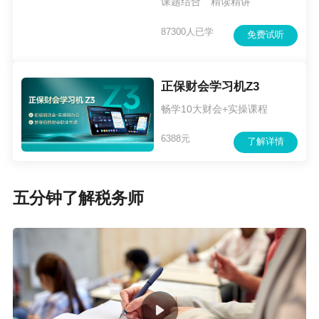
课题结合 精读精讲
87300人已学
免费试听
正保财会学习机Z3
畅学10大财会+实操课程
6388元
了解详情
五分钟了解税务师