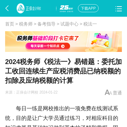
下载APP
首页
>
税务师
>
备考指导
>
试题中心
>
税法一
2024税务师《税法一》易错题：委托加
工收回连续生产应税消费品已纳税额的
扣除及应纳税额的计算
来源：
正保会计网校
2024-01-22
普通
每日一练是网校推出的一项免费在线测试系
统，目的是让广大学员通过练习，对相应科目的