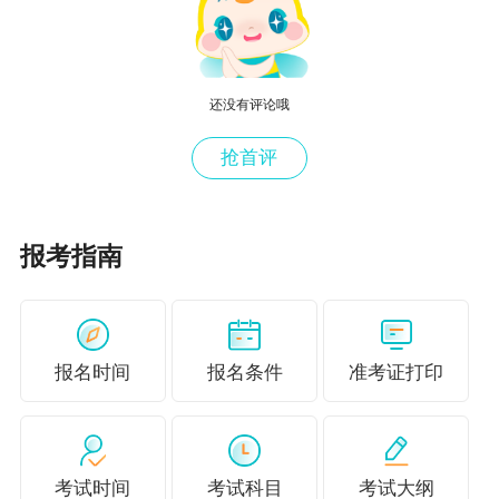
还没有评论哦
税务师备考冲刺好课—刷题密训班
抢首评
为帮助大家在短时间内容有效复习，网校推出了
考前刷题密训班，直播+录播，实战演练！
报考指南
快来冲刺刷题>>
2023税务师强化阶段学习干货汇总
高频考
报名时间
报名条件
准考证打印
税一
税二
财会
法律
实务
点
易错易
税一
税二
财会
法律
实务
混知识
考试时间
考试科目
考试大纲