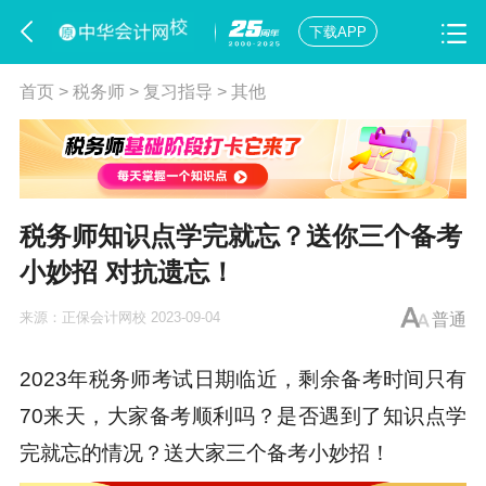
下载APP
首页
>
税务师
>
复习指导
>
其他
税务师知识点学完就忘？送你三个备考
小妙招 对抗遗忘！
来源：
正保会计网校
2023-09-04
普通
2023年税务师考试日期临近，剩余备考时间只有
70来天，大家备考顺利吗？是否遇到了知识点学
完就忘的情况？送大家三个备考小妙招！