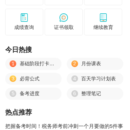
冲刺计
税一
税二
财会
法律
实务
划
思维导
成绩查询
证书领取
继续教育
税一
税二
财会
法律
实务
图
答题技
今日热搜
税一
税二
财会
法律
实务
巧
1
2
基础阶段打卡计划
月份课表
常见错
税一
税二
财会
法律
实务
题
3
4
必背公式
百天学习计划表
更多税务师备考资讯尽在正保会计网校税务师栏
5
6
备考进度
整理笔记
目~
点击进入>
热点推荐
把握备考时间！税务师考前冲刺一个月要做的5件事