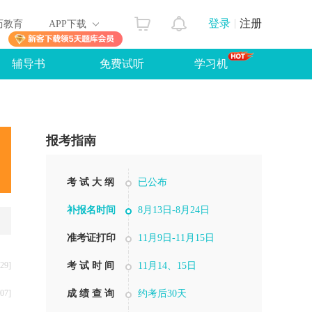
登录
注册
历教育
APP下载
辅导书
免费试听
学习机
报考指南
考 试 大 纲
已公布
补报名时间
8月13日-8月24日
准考证打印
11月9日-11月15日
29]
考 试 时 间
11月14、15日
07]
成 绩 查 询
约考后30天