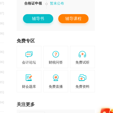
07]
合格证申领
暂未公布
07]
辅导书
辅导课程
06]
06]
免费专区
06]
06]
会计论坛
财税问答
免费试听
06]
05]
财会题库
免费直播
免费资料
05]
04]
关注更多