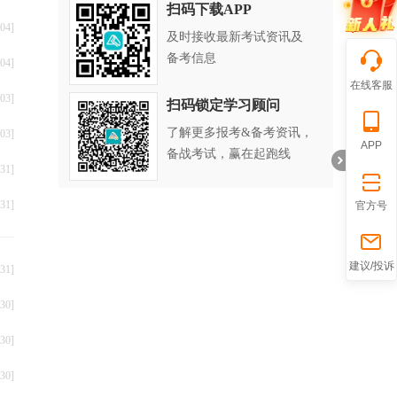
扫码下载APP
04]
及时接收最新考试资讯及
备考信息
04]
在线客服
03]
扫码锁定学习顾问
了解更多报考&备考资讯，
03]
APP
备战考试，赢在起跑线
31]
31]
官方号
折
建议/投诉
31]
30]
30]
30]