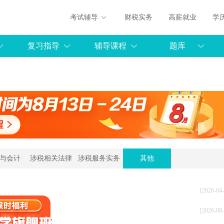
考试辅导
财税实务
高薪就业
学
复习指导
辅导课程
题库
与会计
涉税相关法律
涉税服务实务
其他
[2026-04-
[2026-08-