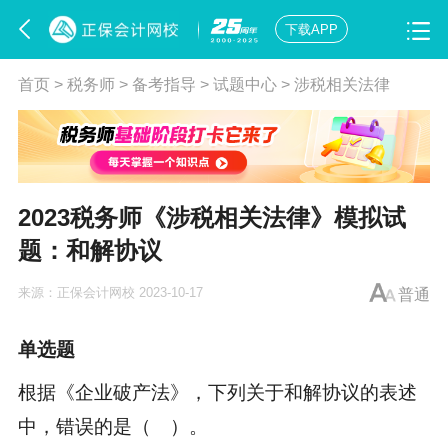
下载APP
首页
>
税务师
>
备考指导
>
试题中心
>
涉税相关法律
2023税务师《涉税相关法律》模拟试
题：和解协议
来源：
正保会计网校
2023-10-17
普通
单选题
根据《企业破产法》，下列关于和解协议的表述
中，错误的是（ ）。