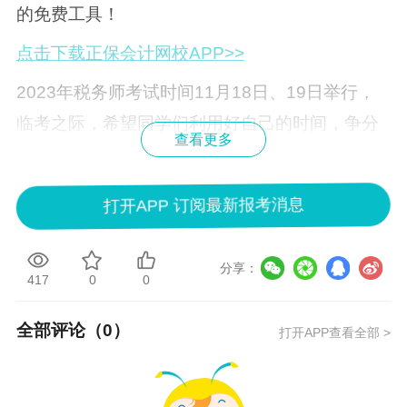
的免费工具！
点击下载正保会计网校APP>>
2023年
税务师考试时间
11月18日、19日举行，
临考之际，希望同学们利用好自己的时间，争分
查看更多
夺秒去复习，网校万人模考大赛记得参加，免费
自测成绩，发现问题，以便更好的查漏补缺。
打开APP 订阅最新报考消息
直达税务师万人模考入口>>
分享：
417
0
0
全部评论（
0
）
打开APP查看全部 >