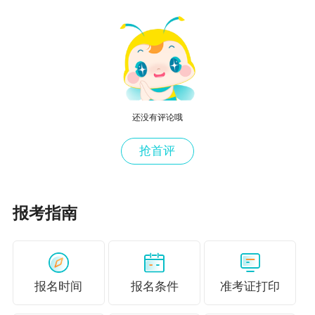
相关处罚，等也成为考试热点。
3.复习顺序
《税法一》《税法二》以讲解18个税种的理论基础为主，
贯穿现行税法的各项条款，在每一税种中，围绕纳税人
还没有评论哦
（谁交税）、计税依据（拿什么算）、税率（乘以多
少）、税收优惠（给谁减免，减免力度）、应纳税额的计
抢首评
算（算算要交多少吧）、征收管理（多少时间一交，去哪
儿交）等各个要素展开讨论。
报考指南
《涉税服务实务》主要围绕税务师的工作展开，各税种的
申报代理就是基于18个税种基础内容熟悉掌握后才可熟练
应用的。
报名时间
报名条件
准考证打印
《涉税服务实务》的学习最好放在《税法一》和《税法