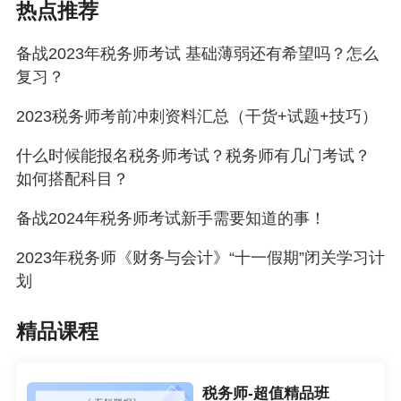
习，事半功倍效果显著，效率大大提升。
热点推荐
备战2023年税务师考试 基础薄弱还有希望吗？怎么
“三税”近年考试情况
复习？
1.考试难度
2023税务师考前冲刺资料汇总（干货+试题+技巧）
税务师考试一共有5科，各科的难度略有不同，如
什么时候能报名税务师考试？税务师有几门考试？
果满星为5星的话，“三税”科目的难度大致为：
如何搭配科目？
税一：★★★
备战2024年税务师考试新手需要知道的事！
税二：★★★★
2023年税务师《财务与会计》“十一假期”闭关学习计
实务：★★★★★
划
这种科目搭配的难度属于两门较易的科目加一门
精品课程
很难的科目，学习特点是理解和记忆、计算的内
容比较多，因此适合理解记忆能力、计算能力较
税务师-超值精品班