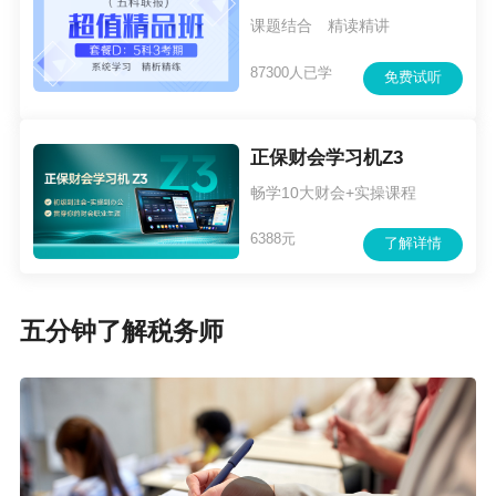
强且税务基础较好的同学报考。
课题结合 精读精讲
2.题型题量
87300人已学
免费试听
税务师考试题型
与原注册税务师考试题型基本一
致，各科满分140分，及格84分。
正保财会学习机Z3
《税法（一）》、《税法（二）》题型：单项选
畅学10大财会+实操课程
择题（40×1.5＝60）、多项选择题（20×2＝4
6388元
了解详情
0）、计算题（2×4×2＝16）与综合分析题（2×6
×2＝24）；
五分钟了解税务师
《涉税服务实务》题型：单项选择题（20×1.5＝
30）、多项选择题（10×2＝20）、简答题（5×8
＝40）、综合分析题（2×25＝50）。
注：简答题、综合题为主观题，应考人员需要在