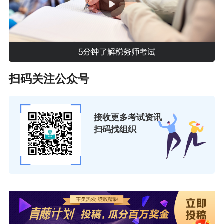
计算机上输入文字。
声明：上述内容为正保会计网校整理，仅供参
考，如有异议，请以官网为准。
3.分值分布
扫码关注公众号
税一近7年各章节分值分布大致情况
平均
层
接收更多考试资讯
章节
扫码找组织
分值
级
第
第二章 增值税
58.46
一
第三章 消费税
16.94
第
第五章 土地增值税
16.03
二