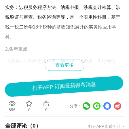
实务：涉税服务程序方法、纳税申报、涉税会计核算、涉
税鉴证与审查、税务咨询等等，是一个实用性科目，基于
税一税二所学18个税种的基础知识展开的实务性应用学
科。
2.备考重点
《税法一》的主要税种是：增值税、消费税、土地增值
查看更多
税、资源税；
《税法二》的主要税种是：企业所得税、个人所得税；
打开APP 订阅最新报考消息
《涉税服务实务》的重点税种同上，必然会落到增值税和
企业所得税身上。同时，伴随着“金税四期”和增值税电子专
分享：
896
0
0
用发票的到来，国家对发票的管控更加规范和严格，使得
全部评论（
0
）
税收征收管理也成为考查的热点，虚开发票、代开发票及
打开APP查看全部 >