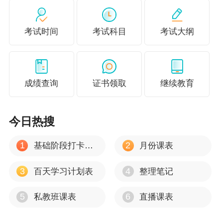
二》之后，《涉税服务实务》考查的基本上也是《税法
一》《税法二》的内容，只是考查的方式更加灵活，难度
考试时间
考试科目
考试大纲
更大一些。对于把握比较大、时间和精力比较充足的考
生，也建议选择第一年报考这三门，优先保证《税法一》
和《税法二》通过。
成绩查询
证书领取
继续教育
4.学习技巧
“三税”共同组成了税务师税法内容，三者之间内在联系很
今日热搜
多，不可分割，在学习中要关注各科知识之间的关联，学
1
2
基础阶段打卡计划
月份课表
会知识迁移。
3
4
百天学习计划表
整理笔记
《涉税服务实务》考查的大多都是前两个的知识点，所以
在复习时候可借用《涉税服务实务》每天练习一个知识板
5
6
私教班课表
直播课表
块，再结合《税法一》和《税法二》的内容去针对性的学