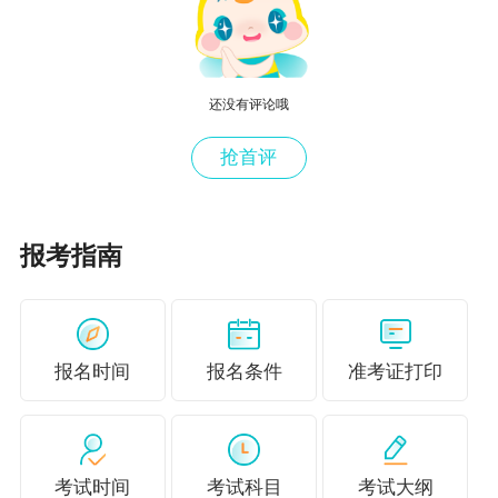
14:00—16:30 涉税服务实务
2023年税务师各科成绩合格标准多少分？
还没有评论哦
根据人力资源社会保障部《关于33项专业技术人
员职业资格考试实行相对固定合格标准有关事项
抢首评
的通告》，税务师职业资格考试自2022年度起实
行相对固定合格标准，各科目合格标准为试卷满
报考指南
分（140分）的60%（84分）。
声明：因考试政策、内容不断变化与调整，正保
会计网校提供的以上信息仅供参考，如有异议，
报名时间
报名条件
准考证打印
请考生以官网为准。
考试时间
考试科目
考试大纲