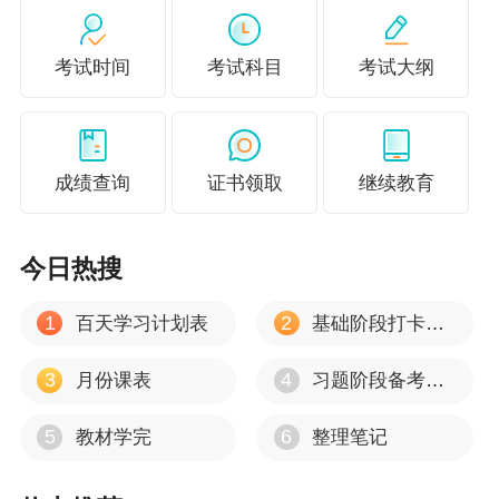
考试支持微软拼音、谷歌拼音、搜狗拼音、极品
五笔及搜狗五笔输入法。
考试时间
考试科目
考试大纲
说明：因考试政策、内容不断变化与调整，正保
会计网校提供的以上信息仅供参考，如有异议，
请考生以官方部门公布的内容为准！
成绩查询
证书领取
继续教育
今日热搜
1
2
百天学习计划表
基础阶段打卡计划
3
4
月份课表
习题阶段备考重点方向
5
6
教材学完
整理笔记