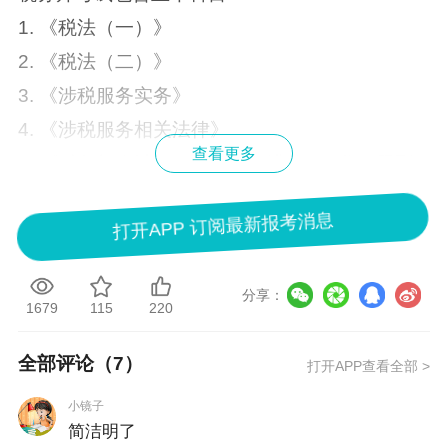
1. 《税法（一）》
2. 《税法（二）》
3. 《涉税服务实务》
4. 《涉税服务相关法律》
查看更多
5. 《财务与会计》。每个科目满分140分，题型
包括单项选择题、多项选择题、计算题、综合分
打开APP 订阅最新报考消息
析题以及简答题。
税务师考试有哪些注意事项？
分享：
参加税务师考试需注意以下事项：
1679
115
220
1. 打印准考证时使用A4纸纵向打印，手机下载的
全部评论（
7
）
打开APP查看全部 >
电子准考证无效。
小镜子
2. 若身份证遗失，需提前办理相关证明。
简洁明了
3. 考试当天需携带有效居民身份证和纸质准考