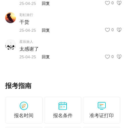
0
25-04-25
回复
证，驾照等无效。
彩虹旅行
4. 考试前务必核对准考证信息，如发现错误应及
干货
时联系税协。
0
25-04-25
回复
5. 熟悉考试系统输入法，提前练习计算机答题。
星辰旅人
太感谢了
常见问题
0
25-04-25
回复
税务师考试每年举行几次？
税务师考试每年举行一次，原则上在全国范围内
统一组织。
报考指南
税务师考试成绩多久公布？
成绩通常在考试结束后一个月左右公布，具体时
间以官方通知为准。
报名时间
报名条件
准考证打印
考试中可以使用哪些输入法？