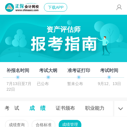
下载APP
资产评估师
补报名时间
考试大纲
准考证打印
考试时间
7月13日至7月
已公布
暂未公布
9月12、13日
22日
成 绩
考 试
证书颁布
职业能力
辅导
成绩管理
成绩查询
合格标准