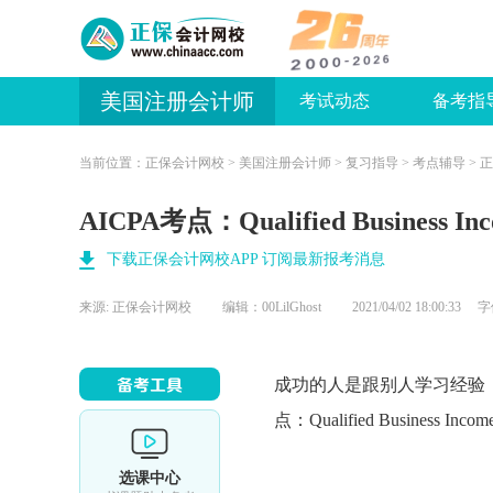
美国注册会计师
考试动态
备考指
当前位置：
正保会计网校
>
美国注册会计师
>
复习指导
>
考点辅导
> 
AICPA考点：Qualified Business In
下载正保会计网校APP 订阅最新报考消息
来源:
正保会计网校
编辑：00LilGhost
2021/04/02 18:00:33
成功的人是跟别人学习经验
点：Qualified Business
选课中心
李向祎
章小炎
主讲：《审计与鉴证》
免费听
主讲