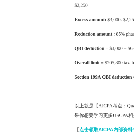
$2,250
Excess amount:
$3,000- $2,2
Reduction amount :
85% phas
QBI deduction =
$3,000 − $6
Overall limit =
$205,800 taxabl
Section 199A QBI deduction 
以上就是【AICPA考点：Qual
果你想要学习更多
USCPA
相
【
点击领取AICPA内部资料