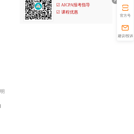
☑ AICPA报考指导
☑ 课程优惠
官方号
折
建议/投诉
明
叠
如