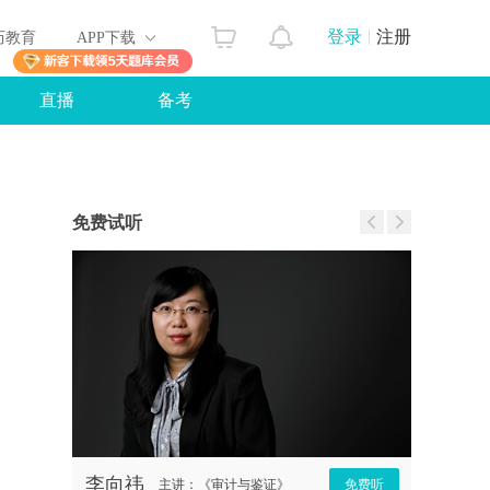
登录
注册
历教育
APP下载
直播
备考
免费试听
章小炎
免费听
主讲：《财务会计与报告》
免费听