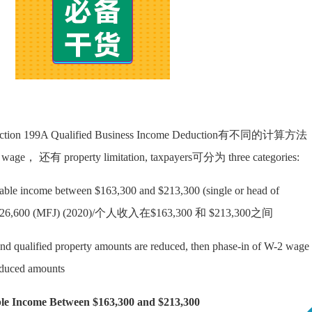
n 199A Qualified Business Income Deduction有不同的计算方
age， 还有 property limitation, taxpayers可分为 three categories:
xable income between $163,300 and $213,300 (single or head of
d $426,600 (MFJ) (2020)/个人收入在$163,300 和 $213,300之间
 qualified property amounts are reduced, then phase-in of W-2 wage
reduced amounts
e Income Between $163,300 and $213,300