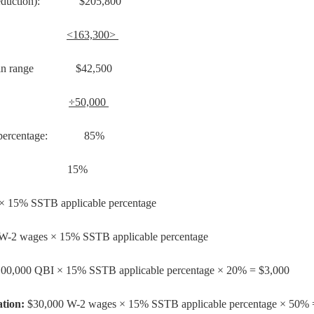
BI deduction): $205,800
 (single)
<163,300>
hase-in range $42,500
 (single)
÷50,000
ited percentage: 85%
ge
15%
 15% SSTB applicable percentage
-2 wages × 15% SSTB applicable percentage
00,000 QBI × 15% SSTB applicable percentage × 20% = $3,000
ation:
$30,000 W-2 wages × 15% SSTB applicable percentage × 50% 