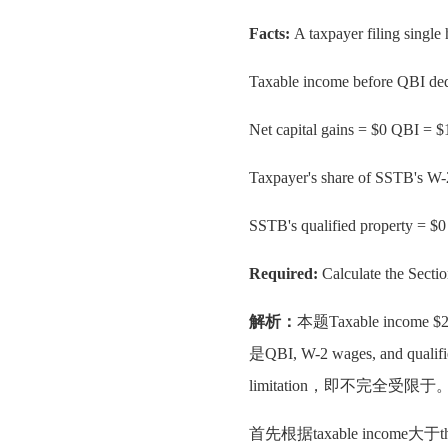
Facts:
A taxpayer filing single
Taxable income before QBI de
Net capital gains = $0 QBI = 
Taxpayer's share of SSTB's W
SSTB's qualified property = $
Required:
Calculate the Sect
解析：
本题Taxable incom
是QBI, W-2 wages, and qualifi
limitation，即不完全受限于
首先根据taxable income大于thr