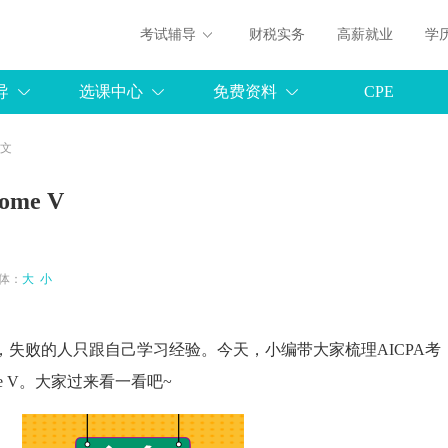
考试辅导
财税实务
高薪就业
学
导
选课中心
免费资料
CPE
正文
come V
 字体：
大
小
，失败的人只跟自己学习经验。今天，小编带大家梳理
AICPA
考
 Income V。大家过来看一看吧~
李向祎
：《财务会计与报告》
免费听
主讲：《审计与鉴证》