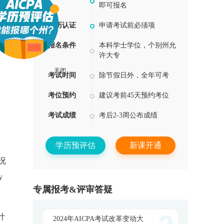
即可报名
学历认证
申请考试前必须项
报名条件
本科学士学位，个别州允
许大专
考试时间
除节假日外，全年可考
关闭
考位预约
建议考前45天预约考位
考试成绩
考后2-3周公布成绩
学历预评估
新课开通
情况
y
专属报考&评审答疑
比计
2024年AICPA考试改革变动大