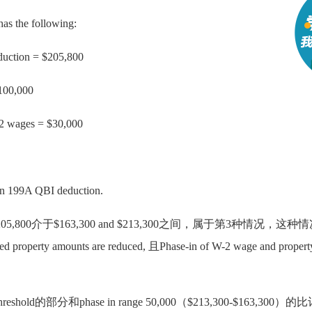
 has the following:
duction = $205,800
$100,000
-2 wages = $30,000
0
ion 199A QBI deduction.
e $205,800介于$163,300 and $213,300之间，属于第3种情况，这种
ed property amounts are reduced, 且Phase-in of W-2 wage and propert
。
eshold的部分和phase in range 50,000（$213,300-$163,300）的