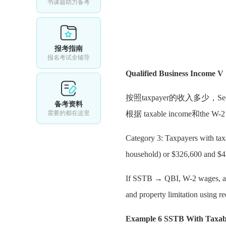
书课题助力备考
报考指南
报名考试全辅导
Qualified Business Income V
按照taxpayer的收入多少，Sectio
备考资料
需要的都在这里
根据 taxable income和the W-2 w
Category 3: Taxpayers with ta
household) or $326,600 an
If SSTB → QBI, W-2 wages, and
and property limitation using 
Example 6 SSTB With Taxabl