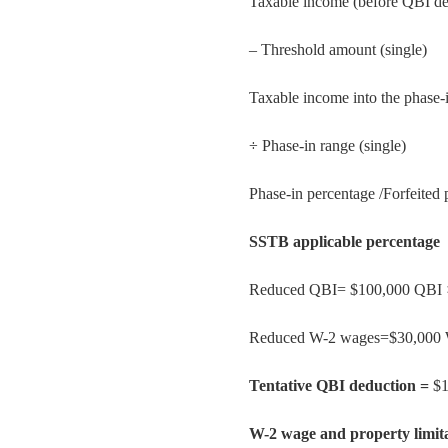
Taxable income (before Q
– Threshold amount
Taxable income into the p
÷ Phase-in range
Phase-in percentage /Forfe
SSTB applicable percenta
Reduced QBI= $100,000 QBI ×
Reduced W-2 wages=$30,000 W
Tentative QBI deduction =
$1
W-2 wage and property limit