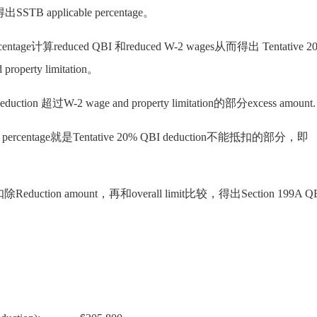
出SSTB applicable percentage。
entage计算reduced QBI 和reduced W-2 wages从而得出 Tentative 2
property limitation。
uction 超过W-2 wage and property limitation的部分excess amount.
in percentage就是Tentative 20% QBI deduction不能抵扣的部分，即
ion扣除Reduction amount，再和overall limit比较，得出Section 199A Q