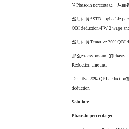
算Phase-in percentage。从而得
然后计算SSTB applicable perc
QBI deduction和W-2 wage and 
然后计算Tentative 20% QBI ded
那么excess amount 的Phase-
Reduction amount。
Tentative 20% QBI deduct
deduction
Solution:
Phase-in percentage: