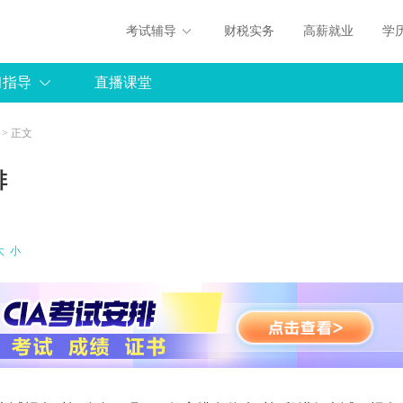
考试辅导
财税实务
高薪就业
学
习指导
直播课堂
> 正文
排
大
小