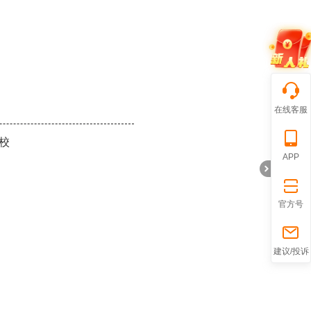
在线客服
校
APP
官方号
折
建议/投诉