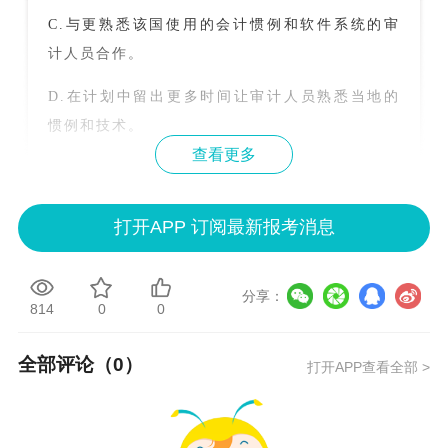
C.与更熟悉该国使用的会计惯例和软件系统的审
计人员合作。
D.在计划中留出更多时间让审计人员熟悉当地的
惯例和技术。
查看更多
【
正确答案
】C
【
答案解析
】
打开APP 订阅最新报考消息
a.不正确。见题解c。
分享：
b.不正确。见题解c。
814
0
0
c.正确。管理这种情况的至有效方法是通过更好的
全部评论（
0
）
打开APP查看全部 >
计划来避免这种情况。在这种情况下，应在分配任
务之前考虑审计团队成员的知识和技能。分配的审
计人员要和所分配得需求相一致，或者与更熟悉该