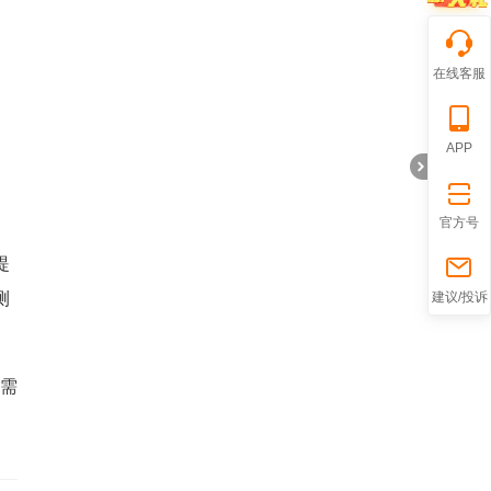
在线客服
APP
官方号
提
折
测
建议/投诉
上需