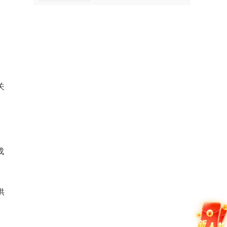
关
成
供