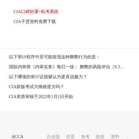
CIA口碑好课+机考系统
CIA干货资料免费下载
·
以下审计程序中至可能发现这种舞弊行为的是：
·
国际内审师《内审实务》每日一练： 舞弊的风险评估（9.30）
·
以下哪项的审计证据被认为更具说服力？
·
CIA新版考试大纲难度大吗？
·
CIA资质审核于2022年1月1日开始
ACCA
白金级
前景
免考
政策
资料