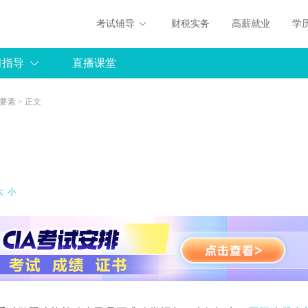
考试辅导
财税实务
高薪就业
学
习指导
直播课堂
要素
> 正文
大
小