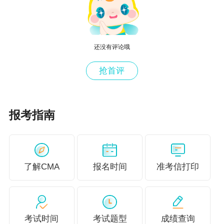
还没有评论哦
抢首评
报考指南
CMA每科考试合格成绩都是360分，每科满分是5
00分。
CMA考试科目共两门，需要在交了准入费开始计
了解CMA
报名时间
准考信打印
算，3年内通过两科。预祝大家顺利通过考试！
考试时间
考试题型
成绩查询