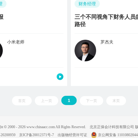
理
财务经理
报
三个不同视角下财务人员
路径
小米老师
罗杰夫
1
首页
上一页
下一页
末页
ght
©
2000 -
2026
www.chinaacc.com All Rights Reserved.
北京正保会计科技有限公司 
20200959
京ICP备20012371号-7
出版物经营许可证
京公网安备 11010802044