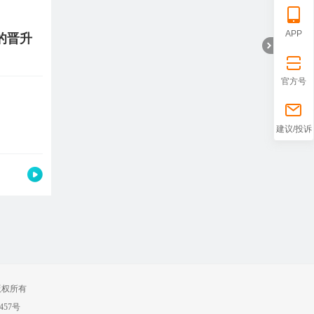
上
下
APP
的晋升
官方号
折
一
一
建议/投诉
页
页
版权所有
叠
457号