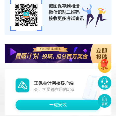
（二）合格标准
截图保存到相册
微信识别二维码
根据人力资源社会保障部办公厅《关于33项专业
接收更多考试资讯
技术人员职业资格考试实行相对固定合格标准有
关事项的通告》，高级经济考试实行相对固定的
合格标准，合格标准为试卷满分的60％。根据有
关规定或遇特殊情况，需要变更调整或单独确定
考试合格标准的，另行通告。
领券
说明：因考试政策、内容不断变化与调整，正保
会计网校提供的以上信息仅供参考，如有异议，
正保会计网校客户端
客服
请考生以官方部门公布的内容为准！
会计学员都在用的app
一键安装
首页