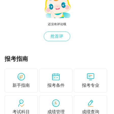
技术人员职业资格考试业务办理系统”在线申办更
正。
广东2024年高级经济师考试有关事项
还没有评论哦
（一）2024年版高级经济考试大纲已在中国人事
抢首评
考试网（www.cpta.com.cn）公布。
（二）考生须携带准考证、有效期内的居民身份
报考指南
证（或社会保障卡）和准考证上允许的考试用具
参加考试。
（三）《高级经济实务》科目考试时长为3小时，
新手指南
报考条件
报考专业
考试开始5分钟后一律禁止进入考场，考试开始2
小时内考生不得交卷、离场。
（四）高级经济考试机考系统支持的输入法：中
考试科目
成绩管理
成绩查询