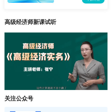
行为的，按照《专业技术人员资格考试违纪违规
行为处理规定》（人社部令第31号）进行认定和
处理。涉嫌组织考试作弊、非法出售、提供试
高级经济师新课试听
题、答案、代替考试、非法使用窃听、窃照专用
器材等犯罪活动的，依法移送公安机关。
广东2024年高级经济师考试成绩和合格标准
（一）考试成绩查询及管理
1.考试成绩计划在2024年8月中旬发布，考生可
登录中国人事考试网进行查询。
2.参加考试的人员须达到全国统一合格标准，方
可取得考试成绩合格证明，合格证明自考试通过
关注公众号
之日起，在全国范围5年内有效。