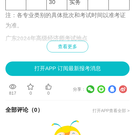
30
实务
注：各专业类别的具体批次和考试时间以准考证
为准。
广东2024年高级经济师考试地点
查看更多
此次考试在21个地级以上市均设置考区，考试详
细地址以准考证为准。
打开APP 订阅最新报考消息
广东2024年高级经济师准考证打印
网上缴费成功的考生可于2024年6月11日9:00－6
分享：
817
0
0
月14日17:00登录中国人事考试网下载并打印准
考证。考生打印准考证后，须认真核对姓名、证
全部评论（
0
）
打开APP查看全部 >
件号码、性别等个人信息，如发现有误，要在准
考证打印截止前通过广东人事考试网“广东省专业