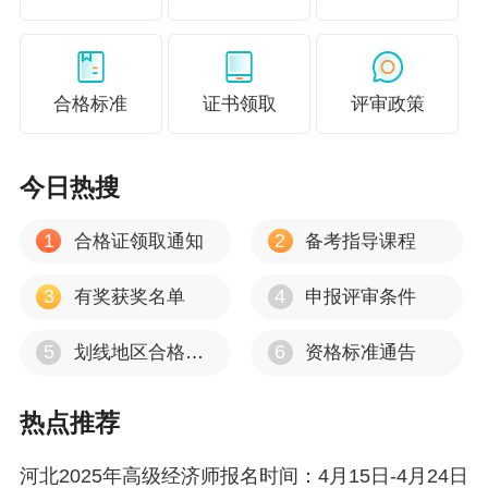
文（简体）-微软拼音输入法、中文（简体）-极点
五笔输入法、中文（简体）-搜狗拼音输入法。
（五）考生可登录中国人事考试网，利用模拟作
合格标准
证书领取
评审政策
答系统，提前熟悉考试作答界面和考试流程，掌
握计算器等工具的使用。
今日热搜
（六）为保障考试安全，维护考试公平公正，人
1
2
合格证领取通知
备考指导课程
事考试机构及其工作人员在考试过程中可以采取
3
4
以下措施：对考生进入或离开考场、考点，提出
有奖获奖名单
申报评审条件
规范性要求；查验考生身份证件、所携带物品，
5
6
划线地区合格标准通告
资格标准通告
必要时可借助专门设备、专业人员进行检查；依
法收缴考试作弊设备，集中保管考生违规携带的
热点推荐
工具、资料等物品；对考试现场秩序和考试组织
河北2025年高级经济师报名时间：4月15日-4月24日
实施过程进行视频监控；在必要范围内，协调通