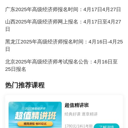
讯管理部门对无线通讯等进行干扰或屏蔽；其他
广东2025年高级经济师报名时间：4月17日4月27日
必要的安全管理措施。
山西2025年高级经济师网上报名：4月17日至4月27
日
（七）考试过程中，考生须严格遵守机考系统列
明的考场规则、操作指南和作答要求。如遇考试
黑龙江2025年高级经济师报名时间：4月16日-4月25
日
机故障、网络故障等异常情况，应听从监考人员
安排。
北京2025年高级经济师考试报名公告：4月16日至
25日报名
（八）考生在考试过程中应妥善使用考试设备，
保管好自己的作答信息，防止他人抄袭。考试结
热门推荐课程
束后采用技术手段等甄别为雷同答卷的考试答
卷，将给予考试成绩无效处理。
超值精讲班
（九）考生在考试期间，要遵守考场规则，服从
经典好课 逐章精讲
考试工作人员管理。若在考试过程中有违纪违规
1780元/1科1考期
了解详情