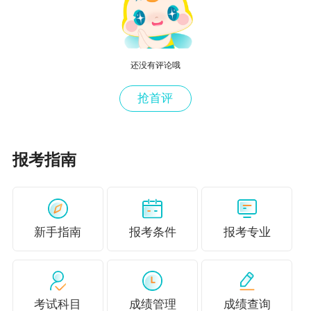
53号），中共四川省委办公厅、四川省人民政府
办公厅《关于深化职称制度改革的实施意见》
（川委办〔2018〕13号）文件精神，结合我省实
还没有评论哦
际，制定本条件。
抢首评
第二条 本条件适用于我省经济系列各专业领域的
在职在岗经济专业人员。
报考指南
离退休人员、公务员及参照公务员法管理的事业
单位人员不得参加职称评审。
新手指南
报考条件
报考专业
第三条 经济专业人员初、中级实行以考代评的方
式，不再进行相应的职称评审或认定。副高级采
取考试与评审相结合方式，正高级采取评审方
考试科目
成绩管理
成绩查询
式。