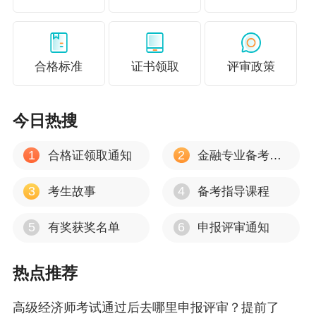
第四条 经济专业人员职称设初级、中级、高级，
初级职称只设助理级，高级职称分设副高级和正
合格标准
证书领取
评审政策
高级。初级、中级、副高级和正高级职称名称依
次为助理经济师、经济师、高级经济师、正高级
今日热搜
经济师。知识产权专业人员设初级、中级和高
级，初级职称只设助理级，高级职称分设副高级
1
2
合格证领取通知
金融专业备考心得
和正高级，名称依次为：助理知识产权师、知识
3
4
考生故事
备考指导课程
产权师、高级知识产权师和正高级知识产权师。
人力资源管理专业人员设初级、中级和高级，初
5
6
有奖获奖名单
申报评审通知
级职称只设助理级，高级职称分设副高级和正高
热点推荐
级，名称依次为：助理人力资源管理师、人力资
源管理师、高级人力资源管理师和正高级人力资
高级经济师考试通过后去哪里申报评审？提前了