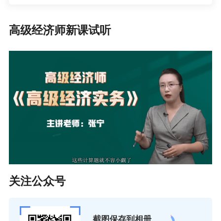
个人述职、考核测评、民意调查等方式全面考察
高级经济师新课试听
专业技术人员的职业操守和从业行为，倡导科学
精神，强化社会责任，坚守道德底线。
（三）任现职以来，申报前规定任职年限的年度
考核结果均为合格以上。未建立考核机制的民营
企业，由专业技术人员所在单位提供书面说明。
（四）任现职期间，如有下列情况的不得申报或
延迟申报：
1.申报前规定任职年限的年度考核每出现1次考核
关注公众号
结果为基本合格及以下者，延迟1年申报。
截图保存到相册
2.受到党纪、政务处分或治安处罚或因犯罪受到