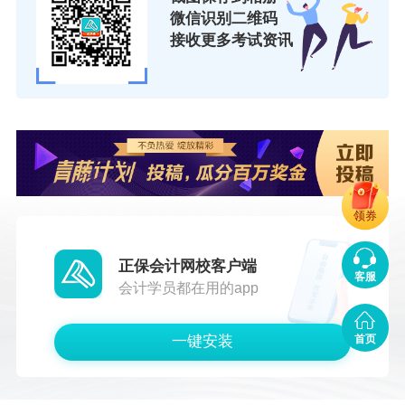
微信识别二维码
刑事处罚的专业技术人员，在处分、处罚影响
接收更多考试资讯
期、服刑期内不得申报。
3.对在申报评审各阶段查实的学术、业绩、经历
造假等弄虚作假行为，实行“一票否决”，一经发
现，取消评审资格，从次年起3年内不得申报。
4.有重大经济问题者，以及在经济活动中造成重
领券
大经济损失并定性为主要责任人的，在事故调查
正保会计网校客户端
期或影响（处罚）期内不得申报。
客服
会计学员都在用的app
第七条 学历、资历条件
一键安装
首页
（一）助理经济师