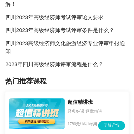
源管理师。
解！
四川2023年高级经济师考试评审论文要求
第五条 本条件所指经济专业，包括工商、工业、
农业、文化旅游、金融、财税、运输、建筑、商
四川2023年高级经济师考试评审条件是什么？
贸、知识产权、人力资源管理等。
四川2023高级经济师文化旅游经济专业评审申报通
知
第二章 基本申报条件
2023年四川高级经济师评审流程是什么？
第六条 思想政治和职业道德要求
热门推荐课程
（一）遵守国家法律法规，有良好的职业道德和
敬业精神。
超值精讲班
经典好课 逐章精讲
（二）坚持德才兼备、以德为先。坚持把品德放
在专业技术人员评价的首位，重点考察专业技术
1780元/1科1考期
了解详情
人员的职业道德和专业技术水平。用人单位通过