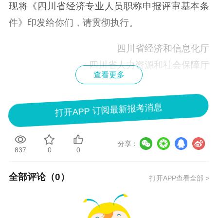
现将《四川省经济专业人员职称申报评审基本条
件》印发给你们，请贯彻执行。
四川省经济和信息化厅
四川省人力资源和社会保障厅
查看更多
2022年10月17日
四川省经济专业人员职称申报评审基本条件
打开APP 订阅最新报考消息
第一章 总则
分享：
837
0
0
第一条 为进一步深化我省职称改革，加快推进经
济专业领域急需紧缺及高层次人才队伍建设，根
全部评论（
0
）
打开APP查看全部 >
据人力资源社会保障部《关于深化经济专业人员
职称制度改革的指导意见》（人社部发〔2019〕