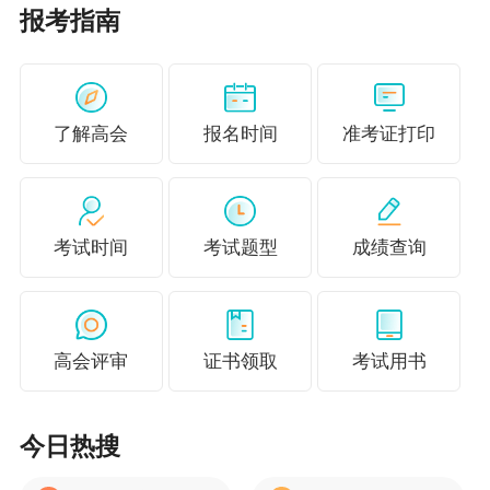
报考指南
了解高会
报名时间
准考证打印
查看答案解析
考试时间
考试题型
成绩查询
想要在考试中取得高分，平时的练习必不可少，
快来跟着网校一起刷题吧！
高会评审
证书领取
考试用书
推荐：
2023年高级会计师模考大赛（一模）考试
试题及答案下载
今日热搜