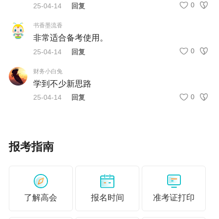
忽略了一个重要部分——答案解析，解析的作用不仅在于
0
25-04-14
回复
判断作答是否正确，考生更应该在答案中把握审题思路和
解题策略，从中提炼出同一类型题的解题方法。
书香墨流香
非常适合备考使用。
4、总结积累答题方法
0
25-04-14
回复
一要掌握做题程序，二要看清题目要求，三要条理清晰、
语言简练、把握关键词。做题时首先看题目要求，切忌长
财务小白兔
篇大论，答不到关键点上。同时涉及计算的知识点比较集
学到不少新思路
中，相关的题目和考核方式都比较固定，要学会总结相
0
25-04-14
回复
关“套路”。
对于阅读量较大的题目，可以先看题目要求，再阅读题目
内容，带着问题去阅读，将关键性信息标示出来，这样会
更利于后续答题。
报考指南
在高级会计考试的冲刺期，我们需要始终坚持全方位、系
统性地学习，并且不断探索属于自己的备考思路和方法。
了解高会
报名时间
准考证打印
为了避免“题一做就错”的情况发生，更需要注重实践、注