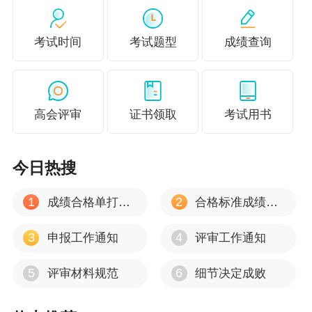
意题目解析时的深入分析和思维逻辑的训练等细节问题。
最后，只有通过不断努力和提升自己的知识层次，才能够
考试时间
考试题型
成绩查询
在高级会计考试中取得优异的成绩。
2025年高级会计全真模考入口已经开通
，5月16日关闭！仅
需1元即可体验高度仿真的机考系统，此次模考将为大家提
高会评审
证书领取
考试用书
供一次实战演练的机会，助您提前适应考试节奏，提升应
试能力。用 1 元投资，换考场游刃有余！
立即参加>
今日热搜
更多推荐：
1
2
成绩合格单打印流程
合格标准成绩有效期
拿下高级会计职称 对职业发展帮助大！
3
4
申报工作通知
评审工作通知
高会模考要考多少分 正式考试才能及格？
5
6
评审材料规范
细节决定成败