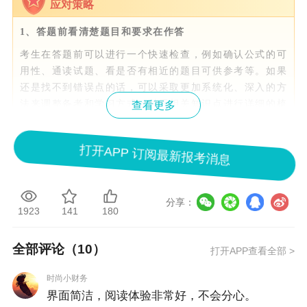
应对策略
1、答题前看清楚题目和要求在作答
考生在答题前可以进行一个快速检查，例如确认公式的可
用性、通读试题、看是否有相近的题目可供参考等。如果
还是找不到错误点的话，可以采取更加系统化、深入的方
法来调整备考和学习方式：对于相关知识点进行详细的梳
查看更多
理和研究，通过老师指导和培训掌握解题技巧以及进行反
复练习，构建属于自己的知识体系等。
打开APP 订阅最新报考消息
2、及时回顾课程及教材
对于基础掌握不是很好的考生，在做题与练习过程中应做
到及时回顾课程、教材及资料。加深对知识点的了解，并
分享：
1923
141
180
培养整理错题的习惯，及时查缺补漏。这不但有利于清晰
答题思路，还能帮你应对高会开卷考试知识点覆盖范围广
全部评论（
10
）
的特点。
打开APP查看全部 >
3、重视答案及解析
时尚小财务
出现做题一看就会，一做就错的原因，还可能是因为考生
界面简洁，阅读体验非常好，不会分心。