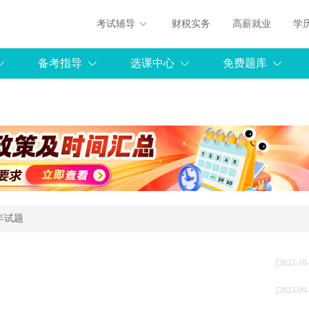
考试辅导
财税实务
高薪就业
学
备考指导
选课中心
免费题库
年试题
[2023-10-
[2023-09-