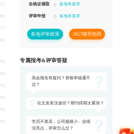
27]
合格证领取
各地有差异
06]
评审申报
各地有差异
17]
各地评审政策
2027辅导热招
04]
专属报考&评审答疑
19]
14]
高会报名有疑问？资格审核通不
过？
13]
08]
论文发表没途径？期刊排期太紧张？
28]
24]
学历不算高，公司规模小，业绩
没亮点，评审怎么过？