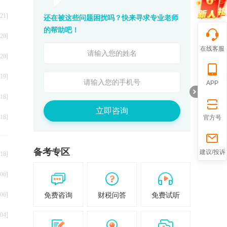
21]
还在被这些问题困扰吗？快来寻求专业老师
的帮助吧！
20]
在线客服
20]
19]
APP
18]
立即咨询
18]
官方号
折
备考专区
建议/投诉
18]
06]
06]
免费咨询
财税问答
免费试听
04]