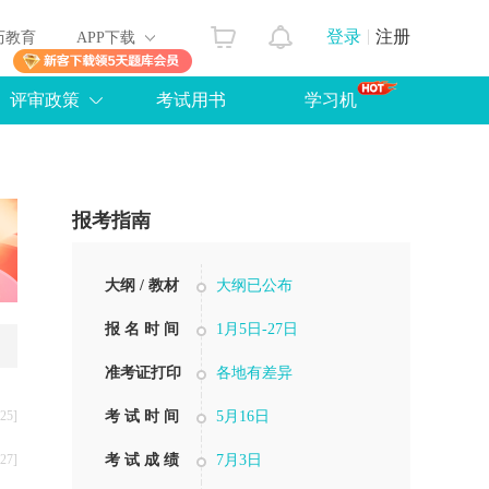
登录
注册
历教育
APP下载
评审政策
考试用书
学习机
报考指南
大纲 / 教材
大纲已公布
报 名 时 间
1月5日-27日
准考证打印
各地有差异
25]
考 试 时 间
5月16日
27]
考 试 成 绩
7月3日