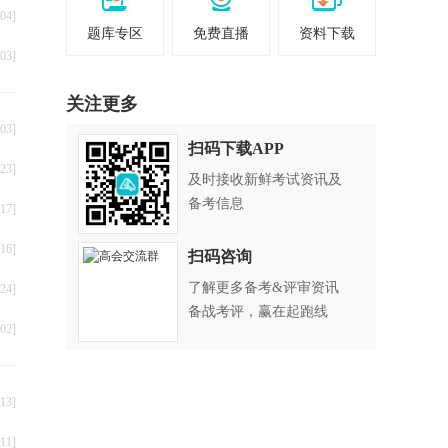
04]
题库专区
免费直播
资料下载
03]
叠
关注更多
03]
扫码下载APP
23]
及时接收新鲜考试资讯及
备考信息
17]
16]
扫码咨询
了解更多备考&评审资讯
24]
备战考评，赢在起跑线
02]
13]
11]