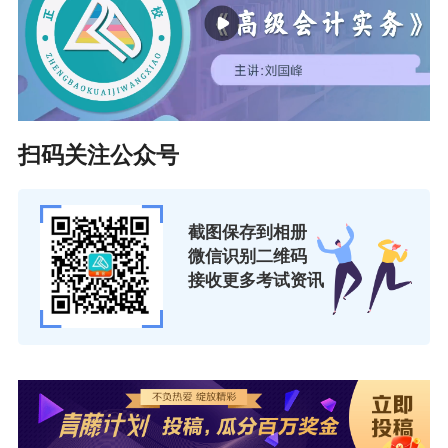
力度。支持鼓励抗疫一线医、药、护、技人员参加全省卫
生系列高级专业技术职称实践技能考试。
(五)做好中小学正高级教师、中等职业学校和技工院校正高
级讲师推荐工作。今年，省人社厅不再下达中小学正高级
教师、中等职业学校正高级讲师和技工院校正高级讲师推
扫码关注公众号
荐指标数，各县(市、区)和市直相关部门，要严格按照设置
的专业技术岗位数，充分考虑单位人员实际和梯次配备情
截图保存到相册
况，遵循逐步到位的原则，不得突破统筹范围、突破岗位
微信识别二维码
接收更多考试资讯
设置数进行申报。中小学正高级教师推荐工作要坚持向教
育教学一线倾斜，推荐人员中担任学校(村小、教学点除
外)、教研及其他机构领导职务(包括校长、副校长、校级党
组织正副职、教研及其他机构正副职)的占比不得超过
30%。