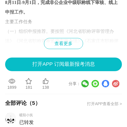
8月11日-9月1日，完成非公企业中级职称线下审核、线上
申报工作。
主要工作任务
（一）组织申报推荐。要按照《河北省职称评审管理办
法》《河北省职称评审监管实施办法》《石家庄市职称评
查看更多
审管理服务实施办法》和相关政策文件要求，组织实施职
称申报推荐。
打开APP 订阅最新报考消息
1.申报人员范围。在我区各类企业、事业单位、社会团体非
公经济组织中从事专业技术工作，与用人单位签订劳动(聘
分享：
1899
181
138
用)合同的专业技术人员和符合政策规定的技能人才;从事专
业技术工作的自由职业者和农民技术人员;与我区企事业单
全部评论（
5
）
打开APP查看全部 >
位签订工作协议1年以上且每年累计在我区工作不少于2个
暖阳小筑
月的柔性引进人才，均可在我区参加职称申报评审。在处
已转发