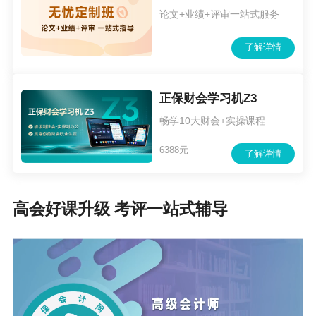
备案表单列)报省人社厅核准备案。
论文+业绩+评审一站式服务
(三)规范党校专业职称申报。党校从事教学科研的参评人
了解详情
员，申报高一级职称时统一参加党校专业职称评审。原来
在党校从事相关教学科研工作,参照我省高等学校教师系列
正保财会学习机Z3
或中等职业学校教师系列取得职称，且目前仍在党校从事
畅学10大财会+实操课程
教学科研工作的，申报上一层级职称时，无需转评，可直
6388元
了解详情
接申报。
(四)落实抗疫一线人员职称政策。落实《关于进一步做好新
冠肺炎疫情防控一线专业技术人员职称工作的通知》(冀人
高会好课升级 考评一站式辅导
社字(2020)62号)和《关于转发<人力资源社会保障部关于做
好疫情防控新阶段关心爱护医务人员工作有关问题的通知>
的通知》(冀人社函(2023)11号)精神，结合本单位实际，积
极推动相关政策落实，做到应享尽享早享，加大去存量的