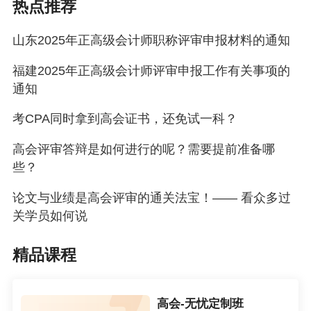
热点推荐
前后一致、填报信息和上传附件内容相同、佐证材料完整
山东2025年正高级会计师职称评审申报材料的通知
有效。对不符合申报条件或不符合申报要求的，要说明存
在的问题并及时退回:对于材料需要补充完善的，要一次性
福建2025年正高级会计师评审申报工作有关事项的
通知
告知;对弄虚作假、提供不实材料等违规申报的人员，要按
照相关规定及时作出处理。
考CPA同时拿到高会证书，还免试一科？
(三)组织职称评审。要严格按照规定的程序和相关要求精心
高会评审答辩是如何进行的呢？需要提前准备哪
准备，周密部署，认真负责做好今年的职称评审工作。
些？
有关政策措施
论文与业绩是高会评审的通关法宝！—— 看众多过
(一)准确把握退休年龄。评聘结合专业申报人员退休年龄截
关学员如何说
止时间为2025年12月31日;非评聘结合专业的申报人员退休
精品课程
年龄截止时间为2025年6月30日:
(二)实施推荐数量核准备案。高、中级职称申报推荐数量逐
级报市人社局审核、汇总后(自主评审单位的推荐数量核准
高会-无忧定制班