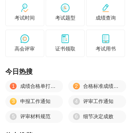
报人员要对提交信息的真实性、准确性负责。
考试时间
考试题型
成绩查询
4.逐级申报推荐。用人单位要按照公开述职(考核答辩)考核
评议、量化赋分、综合排序、集体研究等程序组织申报推
荐;对确定的推荐人选在单位进行公示;要认真核对申报材
高会评审
证书领取
考试用书
料，确保真实、准确、规范、完整，并协助做好本单位申
报人员网上申报材料的提交工作。人事代理机构对通过本
机构进行申报的人员履行推荐、审核、公示等程序。公示
今日热搜
期为5个工作日，对公示期满无异议的，按照职称申报管理
1
2
成绩合格单打印流程
合格标准成绩有效期
权限逐级上报。
(二)开展资格审核。承担资格审核工作的单位要指定专人负
3
4
申报工作通知
评审工作通知
责，采取封闭管理的方式，组织专门人员，依据申报条件
5
6
评审材料规范
细节决定成败
和有关政策,对申报材料逐一进行审核,确保申报材料符合规
定要求填报单位名称规范、申报人员身份准确、申报专业