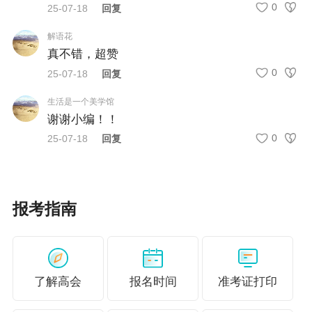
分期或组织处理影响期内、涉嫌违法违纪调查期间、刑事
0
25-07-18
回复
处罚期间，不得申报参加职称评审。公务员(含列入参照公
解语花
务员法管理的事业单位工作人员)和离退休人员不得申报。
真不错，超赞
2.控制推荐数量。除评聘结合专业外，现有任职资格人数达
0
25-07-18
回复
到或超过相应岗位设置数120%的单位，原则上不再组织申
生活是一个美学馆
谢谢小编！！
报，如有退休或调离的可采取退二进一的方式进行申报。
0
25-07-18
回复
因专业技术人员密集且申报人员业绩突出确需申报的，要
严格控制在相应级别岗位设置数的130%以内。
3.个人申报。申报人员在规定时间内登录系统，对照申报条
报考指南
件，按照网上申报系统填报要求，认真如实的填写申报信
息，确保填报信息前后一致、与上传附件和相关佐证材料
一致，并扫描上传清晰的相关电子版材料。非公有制经济
了解高会
报名时间
准考证打印
组织的专业技术人员由所在工作单位或者人事代理机构等
进行申报。自由职业者可由人事代理机构等进行申报。申