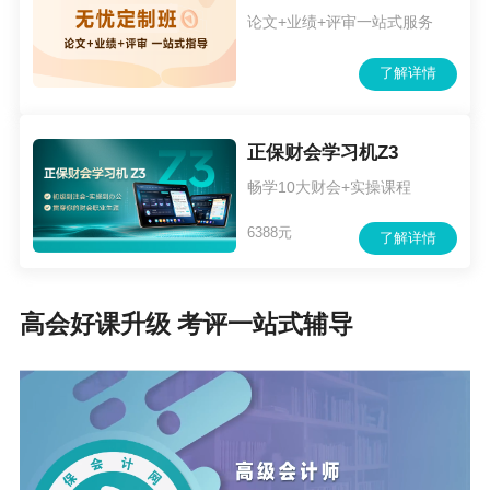
论文+业绩+评审一站式服务
资、上市、改制、并购、重组、清算等重大实务工作，或
服务商业模式创新、推动管理模式变革、推进管理技术升
了解详情
级等重要方面贡献突出，取得显著成效。
（3）主持完成2项市级以上重点工程、技术研发项
正保财会学习机Z3
目、重大建设项目的经济可行性论证，或作为主要完成
畅学10大财会+实操课程
人，参与1项省部级重点会计专业课题研究，通过结项验收
6388元
了解详情
并完成成果转化，在全国或全省行业范围内产生重大影
响，取得显著效果，得到省级以上主管部门认可。或指
高会好课升级 考评一站式辅导
导、组织团队承担2项市级重点会计专业课题研究，取得显
著成果。
（4）承办3项重大审计、咨询项目，执业质量较高，
得到市级以上主管部门认可，或对本专业技术领域有重大
创新、重要贡献，取得行业公认的显著业绩。