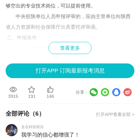
够空出的专业技术岗位，可以提前使用。
中央驻陕单位人员申报评审的，应由主管单位向陕西
省人力资源和社会保障厅出具委托评审函。
二、申报条件
查看更多
（一）基本条件
1.遵守《中华人民共和国会计法》和国家统一的会计制
打开APP 订阅最新报考消息
度等法律法规。
2.具备良好的职业道德，无严重违反财经纪律的行为。
3.热爱会计工作，具备相应的会计专业知识和业务技
分享：
3915
191
146
能。
4.按要求完成近5年的继续教育培训学习，其中公需课
全部评论（
6
）
打开APP查看全部 >
学习每年不少于24学时。
走在科技前沿
5.近5年（2020年至2024年）个人年度考核为合格及以
我学习的信心都增强了！