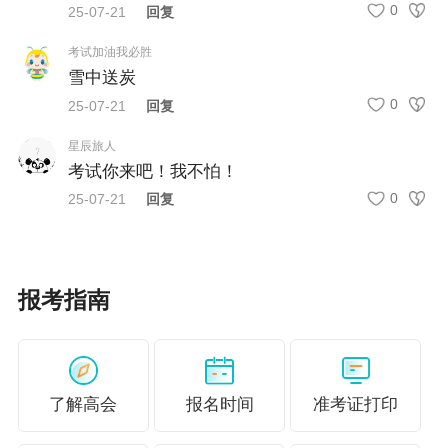
0
上等次（未进行年度考核的，由所在单位提供书面证
25-07-21
回复
明）。
考试加油我必胜
雪中送炭
（二）申报正高级会计师职称，除具备基本条件外，还
0
25-07-21
回复
应具备下列条件：
星辰旅人
1.学历、资历条件
考试你来吧！我不怕！
具有大学本科及以上学历或学士及以上学位，取得高
0
25-07-21
回复
级会计师职称后，从事与会计相关工作满5年。
2.专业技术理论条件
（1）精通会计专业理论，具有系统、扎实的实践功
报考指南
底，掌握会计专业国内外前沿发展动态,与本职工作相联
系，在会计及相关领域有深入研究，能利用研究成果解决
会计及相关专业工作中重要或关键的问题。
了解高会
报名时间
准考证打印
（2）通晓与本专业有关的法律法规、规章制度，掌握