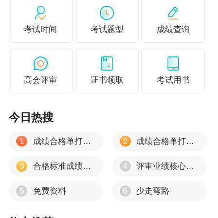
现代会计管理方法，能为本部门或本地区经济社会发展提
供决策咨询服务。
考试时间
考试题型
成绩查询
3.专业技术工作经历条件
任现职期间应具备下列条件之一：
（1）连续担任大中型企业（或编制200人以上事业单
高会评审
证书领取
考试用书
位）以下职务2年以上：总会计师、财务总监，或财务会计
服务机构负责人或合伙人。
今日热搜
（2）连续担任大中型企业（或编制200人以上事业单
位）以下职务3年以上：财务会计工作重要岗位主管，或大
1
2
成绩合格单打印入口
成绩合格单打印流程
中型企业分支机构财务会计工作负责人，或重要会计与财
3
4
合格标准成绩有效期
评审业绩核心资料
务专业服务项目负责人。
（3）累计担任大中型企业（或编制200人以上事业单
5
6
免费资料
少走弯路
位）以下职务5年以上：总会计师、财务总监、财务会计服