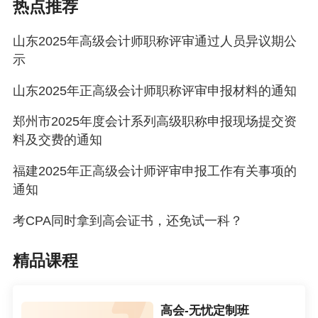
务机构负责人或合伙人，或财务会计工作重要岗位主管，
热点推荐
或大中型企业分支机构财务会计工作负责人，或重要会计
山东2025年高级会计师职称评审通过人员异议期公
与财务专业服务项目负责人。
示
（4）在一般单位从事财务会计工作20年以上，且累计
山东2025年正高级会计师职称评审申报材料的通知
担任会计机构负责人或财务会计工作重要岗位主管10年以
郑州市2025年度会计系列高级职称申报现场提交资
上。
料及交费的通知
4.专业技术业绩成果条件
任现职期间应具备下列条件3项（县以下基层人员和援
福建2025年正高级会计师评审申报工作有关事项的
通知
藏、援疆1年以上人员应具备2项）：
（1）在主持和参与经营管理决策、经济结构调整、制
考CPA同时拿到高会证书，还免试一科？
度体系建设、全面风险管控、提升管理水平、提高效率效
精品课程
益、会计人才队伍培养等方面取得显著成绩，获得市级以
上主管部门认可。
高会-无忧定制班
（2）主持（组织执行或拟定方案）大中型企业投融