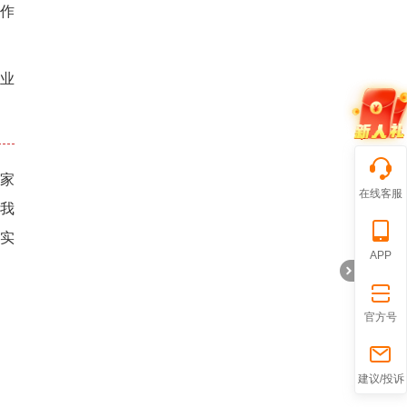
的作
业
国家
在线客服
我
实
APP
官方号
折
建议/投诉