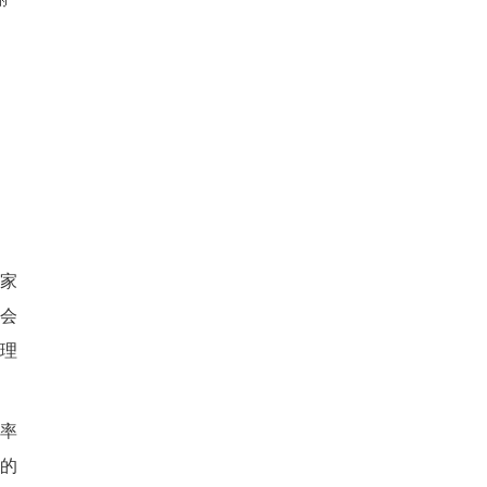
多家
会
理
经率
的