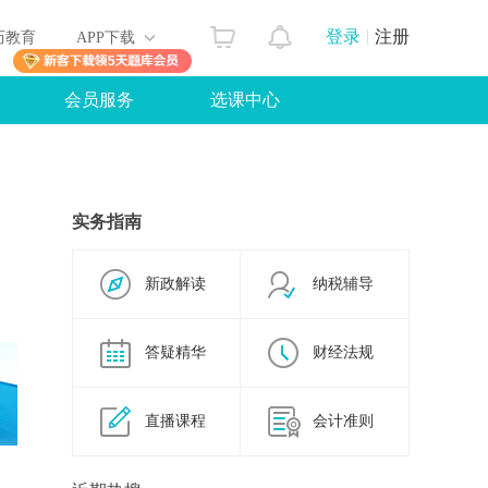
登录
注册
历教育
APP下载
会员服务
选课中心
实务指南
新政解读
纳税辅导
答疑精华
财经法规
直播课程
会计准则