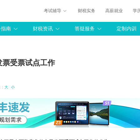
考试辅导
财税实务
高薪就业
学
务指南
财税资讯
答疑服务
定制内训
发票受票试点工作
字体：
大
小