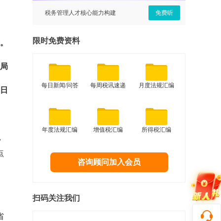
免费听
税务管理人才核心能力构建
免费听
建设工
限时免费资料
。
局
每日新闻/问答
每周税讯速递
月度法规汇编
4日
年度法规汇编
增值税汇编
所得税汇编
，
点
咨询顾问加入会员
扫码关注我们
省