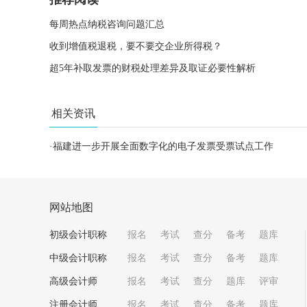
每周热点纳税咨询问题汇总
收到增值税退税，要不要交企业所得税？
超5年补取发票的财税处理差异及取证必要性解析
相关资讯
·
福建进一步开展全面数字化的电子发票受票试点工作
网站地图
初级会计职称
报名
考试
查分
备考
题库
中级会计职称
报名
考试
查分
备考
题库
高级会计师
报名
考试
查分
题库
评审
注册会计师
报名
考试
查分
备考
题库