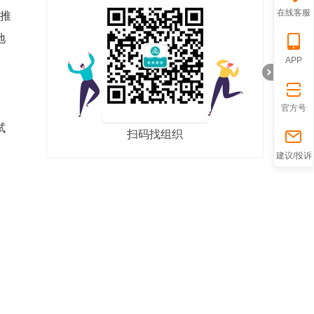
在线客服
步推
地
APP
官方号
试
扫码找组织
折
建议/投诉