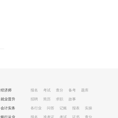
经济师
报名
考试
查分
备考
题库
就业晋升
招聘
简历
求职
故事
会计实务
各行业
问答
记账
报表
实操
银行从业
报名
准考证
考试
证书
查分