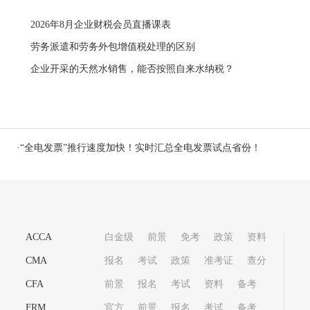
2026年8月企业财税会员直播课表
劳务派遣和劳务外包增值税处理的区别
企业开采的天然水销售，能否按照自来水纳税？
·
“全电发票”推行速度加快！实时汇总全电发票试点省份！
ACCA
白金级
前景
免考
政策
资料
CMA
报名
考试
政策
准考证
查分
CFA
前景
报名
考试
资料
备考
FRM
官方
前景
报名
考试
备考