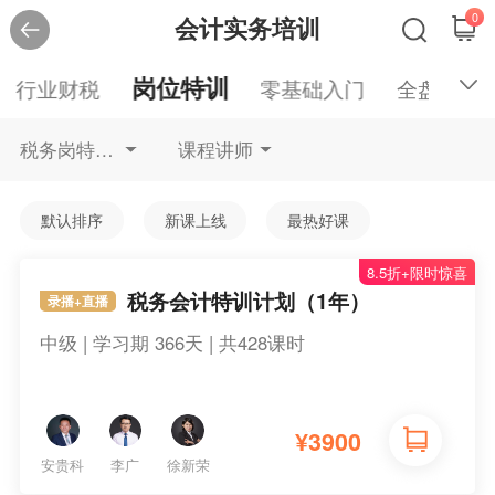
0
会计实务培训
岗位特训
行业财税
零基础入门
全盘账务
税务岗特训不限
课程讲师
默认排序
新课上线
最热好课
8.5折+限时惊喜
税务会计特训计划（1年）
录播+直播
中级 | 学习期 366天 | 共428课时
¥
3900
安贵科
李广
徐新荣