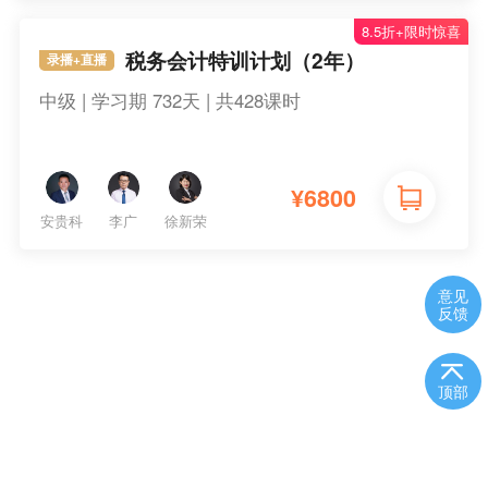
8.5折+限时惊喜
税务会计特训计划（2年）
录播+直播
中级 | 学习期 732天 | 共428课时
¥
6800
安贵科
李广
徐新荣
意见
反馈
顶部