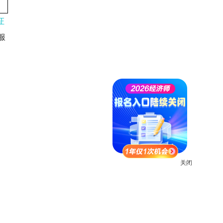
证
服
关闭