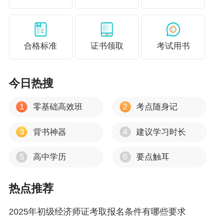
易入门。
适合人群：
合格标准
证书领取
考试用书
1、 人力资源管理跟工商管理一样，都比较
适合零基础的学员；
今日热搜
2、 但是人力资源管理更适合刚开始工作对
企业架构和运作流程不太了解的考生，或者从事
1
2
零基础高效班
考点随身记
跟人力资源相关行业的考生；
3
4
背书神器
建议学习时长
3、 由于报考经济师的考生都已经有了稳定
5
6
高中学历
要点触耳
的工作，对于企业管理的知识需求更为迫切，所
以报考工商管理专业的考生会略多于人力资源管
热点推荐
理专业，当然，主要是看个人需求。
2025年初级经济师证考取报名条件有哪些要求
三、 财政税收专业