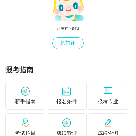
选择报考这个专业。
二、 人力资源管理专业
还没有评论哦
专业特点：
抢首评
人力资源管理专业一共包含四个部分：组织
行为学、人力资源管理、劳动力市场、劳动与社
会保险政策，内容一般涉及一些基本的企业管
报考指南
理，主要内容包括人力资源管理的六大模块：人
力资源规划、招聘与配置、培训与开发、绩效管
理、薪酬福利管理、劳动关系管理。
新手指南
报名条件
报考专业
人力资源管理专业计算题较少，一般考的比
较浅，相对于工商管理而言，人力资源管理的专
业性会更强一些，但是比其他专业还是要更加容
考试科目
成绩管理
成绩查询