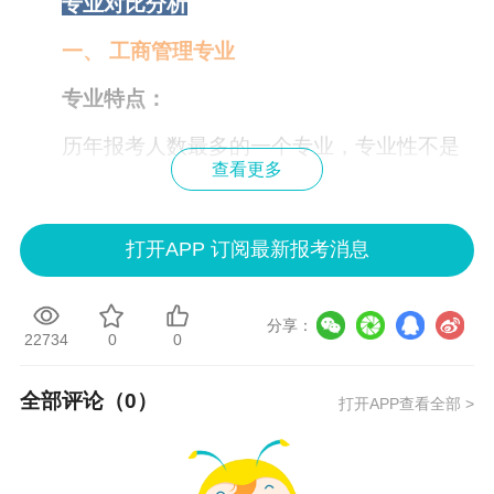
专业对比分析
一、 工商管理专业
专业特点：
历年报考人数最多的一个专业，专业性不是
查看更多
很强，知识也比较通用，计算题相对较少偏重于
理论性知识。在历年的经济师考试中，工商管理
打开APP 订阅最新报考消息
专业的通过率也是相对较高的。
适合人群：
分享：
22734
0
0
1、 学习过管理类专业知识的考生；
2、 正在从事管理类岗位的考生；
全部评论（
0
）
打开APP查看全部 >
3、 比较适合零基础的考生，一般考生如果
不考虑单位需求和个人专业是否对口的话，都会