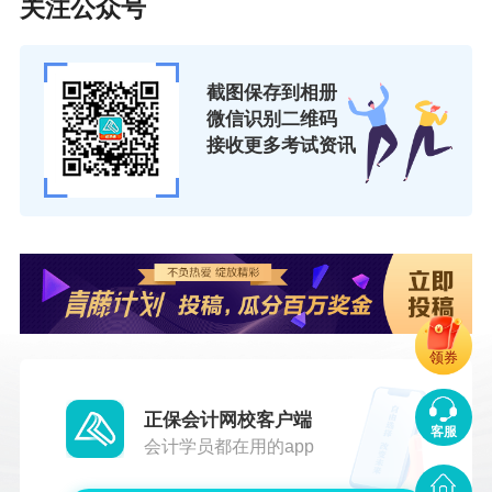
关注公众号
五、 建筑与房地产专业
截图保存到相册
建筑部分特点：
微信识别二维码
考试难度适中，网校历年通过的学员分数都
接收更多考试资讯
比较高，只要认真对待基本上都不要紧；会有部
分计算题，特别是在案例分析题中有所体现，不
能忽视这一部分；比较考验对于材料的分析能
力，需要考生多理解记忆。
房地产部分专业特点：
领券
考试难度不是特别高，考点集中于教材，一
正保会计网校客户端
般不会超纲；考点涉及较广泛，但是背诵的地方
客服
会计学员都在用的app
比较少，部分考点会重复考试，多做试题有助于