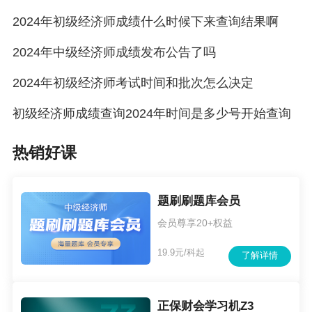
2024年初级经济师成绩什么时候下来查询结果啊
专业特点：
2024年中级经济师成绩发布公告了吗
主要包括财政和税务这块的专业知识，对于
我国的税收政策和各种税制的内容更为详细，计
2024年初级经济师考试时间和批次怎么决定
算题比较多，专业性也较强，考点分布广泛，一
初级经济师成绩查询2024年时间是多少号开始查询
般零基础的学员不建议报考。
热销好课
适合人群：
1、 税务局等和税务有关的单位会选择此专
题刷刷题库会员
业报考；
会员尊享20+权益
2、 从事会计行业的考生一般会报考财政税
19.9元/科起
了解详情
收专业；
3、 对于计算比较得心应手的考生（一般理
正保财会学习机Z3