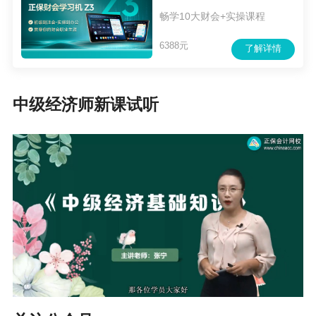
科生较多）。
畅学10大财会+实操课程
四、 金融专业
6388元
了解详情
专业特点：
计算题比较多，有时候会涉及一些复杂的计
中级经济师新课试听
算，特别是综合案例题，比较考验考生的综合水
平。由于每年国家的金融政策等都会有变化，在
教材上也会有相对应的体现，因此对于财经方面
的时政也需要考生有一定的把握。
适合人群：
1、 在银行工作的考生；
2、 在证券公司工作的考生；
3、 从事与金融相关职业的考生。