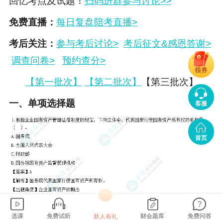
回忆考点及试题！
扫码进群参与讨论>>
免费直播：
每日复盘陪考直播>
考后关注：
参与考后讨论>
考后征文&感恩答谢>
调查问卷>
预约查分>
领券
【第一批次】
【第二批次】
【第三批次】
一、单项选择题
客服
首页
选课
免费试听
财会题库
免费问答
新人有礼
二、多项选择题