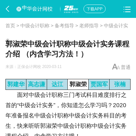
下载APP
首页
>
中级会计职称
>
备考指导
>
老师指导
>
中级会计实
务
郭淑荣中级会计职称中级会计实务课程
介绍 （内含学习方法！）
来源：
正保会计网校
2020-03-11
普通
郭建华
高志谦
达江
郭淑荣
贾国军
张楠
面对中级会计职称三门考试科目难度排行之
首的“中级会计实务”，你知道怎么学习吗？2020
年准备报名中级会计职称中级会计实务科目的考
生，快来听听郭淑荣中级会计职称中级会计实务