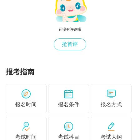
级财务会计》、《财务报表分析》、《国际财务
管理》等。担任《纳税筹划》教材主编，该教材
由西南财经大学出版社于2011年4月出版发行，
还没有评论哦
承担教改定向研究专项课题《订单式人才培养模
式管理研究》。多年来从事注册会计师、会计师
抢首评
等项目的面授、直播、录课多种形式的教学工
作，熟悉教材变化情况和解题技巧，教学方式灵
报考指南
活通俗易懂，极具亲和力，深受学员喜爱。
“考前不努力，考后徒伤悲”，中级会计考试备
报名时间
报名条件
报名方式
考已经开始啦，助你能有一个收获满满的“九月”，
正保会计网校亦愿意见证你的会计生涯成长之
路，陪你一起成长~
加入正保会计网校>>>
考试时间
考试科目
考试大纲