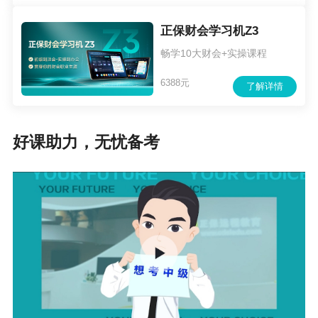
正保财会学习机Z3
畅学10大财会+实操课程
6388元
了解详情
好课助力，无忧备考