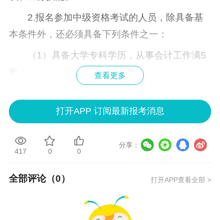
2.报名参加中级资格考试的人员，除具备基
本条件外，还必须具备下列条件之一：
（1）具备大学专科学历，从事会计工作满5
年；
查看更多
（2）具备大学本科学历或学士学位，从事会
计工作满4年；
打开APP 订阅最新报考消息
（3）具备第二学士学位或研究生班毕业，从
分享：
事会计工作满2年；
417
0
0
（4）具备硕士学位，从事会计工作满1年；
全部评论（
0
）
打开APP查看全部 >
（5）具备博士学位；
（6）通过全国统一考试，取得经济、统计、