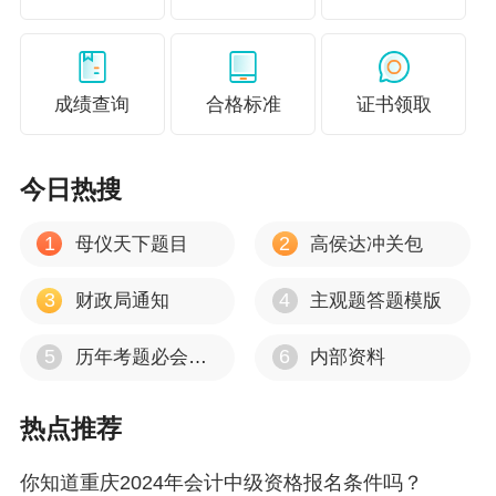
中级会计职称尊享无忧班老师录播+直播，老
师全程伴学，为你制定专属学习计划，还赠纸质
辅导书，一年轻松拿下中级会计证！
点击这里报
成绩查询
合格标准
证书领取
名啦>>
说明：因考试政策、内容不断变化与调整，
今日热搜
正保会计网校提供的考试信息仅供参考，如有异
1
2
母仪天下题目
高侯达冲关包
议，请考生以权威部门公布的内容为准！
相关推荐：
3
4
财政局通知
主观题答题模版
2020年中级会计职称报考政策一览表！抢先
5
6
历年考题必会考点
内部资料
了解
热点推荐
报名入口已开通 点击报名>>
你知道重庆2024年会计中级资格报名条件吗？