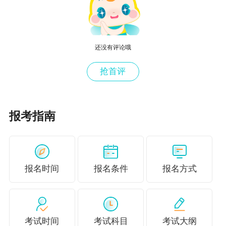
审计专业技术中级资格。
本通知所述学历或学位，是指经国家教育行
政部门认可的学历或学位。
还没有评论哦
本通知所述有关会计工作年限，截止日期为2
抢首评
020年12月31日；在校生利用业余时间勤工助学
不视为正式从事会计工作，相应时间不计入会计
报考指南
工作年限；参加中级资格考试工作年限为取得规
定学历前后从事会计工作时间的总和。
本通知所述会计工作，是指《会计人员管理
报名时间
报名条件
报名方式
办法》中明确的具体会计工作；从事会计工作的
人员，应按国家和我市会计人员继续教育的相关
规定，完成继续教育学习。
考试时间
考试科目
考试大纲