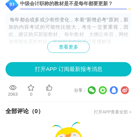
中级会计职称的教材是不是每年都要更新？
0
3
每年都会或多或少有些变化，本着“新增必考”原则，新
加的内容考试的可能性比较大，考生一定要重视，因
此，建议购买新版教材。 每年教材、大纲公布后，网校
老师都会及时对比，并对相关内容进行直播解读。
查看更多
非财务方向也能学习中级会计职称吗？
04
打开APP 订阅最新报考消息
凡是符合中级会计职称报考条件的都可以报名参加中级
会计职称的全国统考。每年报考考生中有很多非相关专
分享：
业的考生在考这个职称证书，而网校中就有很多这样非
2063
0
0
专业学员学习并参加考试，最终取得的成绩也是非常不
错的。
全部评论（
0
）
打开APP查看全部 >
中级会计职称报名条件是什么？
05