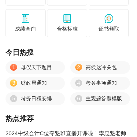
学习时间较少，报名中级会计职称怎么选择报考科
07
目？
成绩查询
合格标准
证书领取
这类考生多为年龄较大、妈妈级、上班族考生。 大龄考
生的困难是记忆力可能稍微弱一点，妈妈级考生和工作
今日热搜
繁忙的考生都是时间较少，因此建议第一年尽量通过两
科，第二年通过剩余的一科。 第一年组合建议如下：
1
2
母仪天下题目
高侯达冲关包
推荐组合一：中级会计实务+经济法
推荐组合二：财务管理+经济法
3
4
财政局通知
考务事项通知
尽量不要同时报考财务管理和中级会计实务，因为中级
会计职称三科中，财务管理偏向于抽象理解，经济法偏
5
6
考务日程安排
主观题答题模版
向于记忆，中级会计实务介于两者之间。若是同一年报
财务管理和中级会计实务的话，复习起来时间需求较
热点推荐
多，对于会计基础知识掌握程度的要求也比较高。
2024中级会计C位夺魁班直播开课啦！李忠魁老师