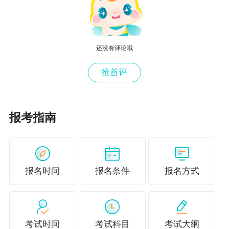
财务管理
还没有评论哦
抢首评
报考指南
经济法
扫码进群占个位置，每周进行掌握情况测试获得
报名时间
报名条件
报名方式
每周周测试题，
不懂得问题随时咨询群内老师，不间断服务，还
有老师直播答疑哦
考试时间
考试科目
考试大纲