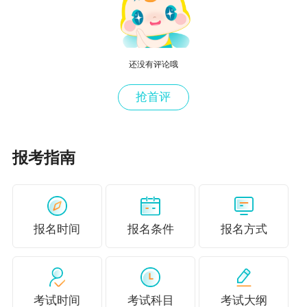
已经发布，在国考职位表当中的“财务工作一级主
任科员及以下”岗位，明确说明需持有初级、中级
或高级会计专业技术资格证书，请注明资格证书
还没有评论哦
编号。
抢首评
掌握了中级会计考试题型就开始学习吧，2021年
中级会计职称预习课程已经开通，速来跟上老师
报考指南
的脚步学习！
点击去选择适合自己的课程>>
更多推荐：
2020中级会计职称通过考试能领取电子证书了？
报名时间
报名条件
报名方式
上班族考生如何备考中级会计职称考试？
免费试听：中级会计职称财务管理老师2021新
考试时间
考试科目
考试大纲
课！