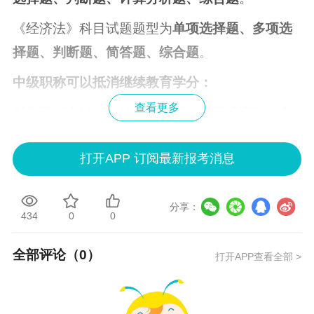
《经济法》科目试题题型为
单项选择题、多项选
择题、判断题、简答题、综合题
。
中级职称可以抵消继续教育学分：
查看更多
财政部《会计专业技术人员继续教育规定》：参
加全国会计专业技术资格考试等会计相关考试，
打开APP 订阅最新报考消息
每通过一科考试或被录取的，折算为90学分。
分享：
434
0
0
全部评论（
0
）
打开APP查看全部 >
中级证书对于报考公务员也有优势：
2020中央机关及其直属机构考试录用公务员公告