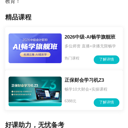
教育！
断报考人员会计工作年限的重要依据。
外籍人员
在境外的会计从业经历，可计入从事会计工作年
精品课程
限。
（五）在本市合法工作或居留的香港、澳门、台
2026中级-AI畅学旗舰班
湾居民和外籍人员，具备本通知规定报名条件
多位师资 直播+录播无限畅学
的，可在本市报名并在本市参加考试。
热门课程
了解详情
（六）获得国务院教育行政部门认可的境内会计
硕士专业学位、会计博士专业学位的人员，报考
正保财会学习机Z3
中级会计资格考试可免试《财务管理》科目。申
畅学10大财会+实操课程
请免试者应在规定时间通过全国会计人员统一服
6388元
了解详情
务管理平台提交中级会计资格考试免试申请。经
审核确认后，可以免试。2024年度已提交免试申
请并经审核确认的人员，无需再次申请。
好课助力，无忧备考