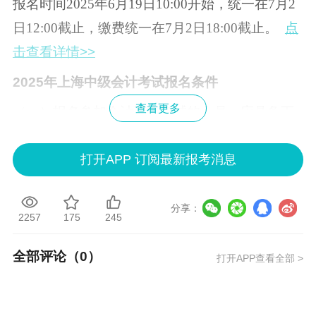
报名时间2025年6月19日10:00开始，统一在7月2
日12:00截止，缴费统一在7月2日18:00截止。
点
击查看详情>>
2025年上海中级会计考试报名条件
查看更多
（一）报名参加会计资格考试的人员，应具备下
列基本条件：
打开APP 订阅最新报考消息
1．遵守《中华人民共和国会计法》和国家统一的
会计制度等法律法规。
分享：
2257
175
245
2．具备良好的职业道德，无严重违反财经纪律的
行为。
全部评论（
0
）
打开APP查看全部 >
3．热爱会计工作，具备相应的会计专业知识和业
务技能。