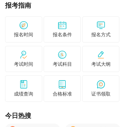
报考指南
4．
登录全国会计人员统一服务管理平台（https://a
usm.mof.gov.cn）完成信息采集，且所在会计管理
部门为上海市。
报名时间
报名条件
报名方式
（二）报名参加
中级会计资格考试
的人员，除具
备基本条件外，还应符合下列条件之一：
1.具备大学专科学历，从事会计工作满5年。
考试时间
考试科目
考试大纲
2.具备大学本科学历或学士学位，从事会计工作
满4年。
成绩查询
合格标准
证书领取
3.具备第二学士学位或研究生班毕业，从事会计
工作满2年。
今日热搜
4.具备硕士学位，从事会计工作满1年。