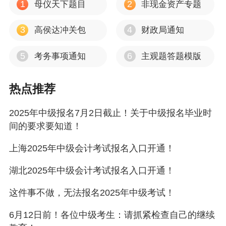
1
2
母仪天下题目
非现金资产专题
5.具备博士学位。
3
4
高侯达冲关包
财政局通知
6.通过全国统一考试，取得经济、统计、审计专
业技术中级资格。
5
6
考务事项通知
主观题答题模版
（三）本通知所称学历或学位，是指经国务院教
热点推荐
育行政部门认可的学历或学位。
2025年中级报名7月2日截止！关于中级报名毕业时
（四）本通知所称有关会计工作年限，截止日期
间的要求要知道！
为2025年12月31日；在校生利用业余时间勤工助
上海2025年中级会计考试报名入口开通！
学不视为正式从事会计工作，相应时间不计入会
计工作年限；参加
中级会计资格考试
工作年限为
湖北2025年中级会计考试报名入口开通！
取得规定学历前后依法合规从事会计工作时间的
这件事不做，无法报名2025年中级考试！
总和；
全国会计人员统一服务管理平台中的相关
6月12日前！各位中级考生：请抓紧检查自己的继续
信息（包括历年会计人员继续教育信息），是判