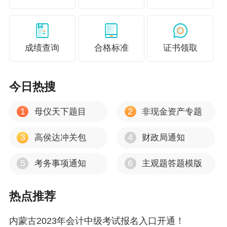
《关于高级会计师考试收费标准的复函》（内发
改费字〔2005〕752号），每人报名费20元、考
务费180元标准执行。正高级资格收费标准按照
成绩查询
合格标准
证书领取
自治区发展改革委《关于核定正高级会计师考
试、评审收费项目的函》（内发改费〔2009〕19
今日热搜
30号）每人400元标准执行。
说明：因政策、内容不断变化与调整，正保会计
1
2
母仪天下题目
非现金资产专题
网校提供的以上信息仅供参考，如有异议，请考
3
4
高侯达冲关包
财政局通知
生以官方部门公布的内容为准！
5
6
考务事项通知
主观题答题模版
热点推荐
​内蒙古2023年会计中级考试报名入口开通！