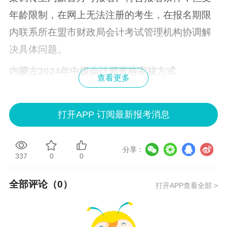
年龄限制，在网上无法注册的考生，在报名期限
内联系所在盟市财政局会计考试管理机构协调解
决具体问题。
内蒙古2024年中级会计师资格审核方式
查看更多
中级资格考试，考生报名时“全国会计专业技术资
格考试报名系统”自动从“内蒙古自治区会计人员信
打开APP 订阅最新报考消息
息管理系统”调取考生主要报考信息，并自动判断
考生是否符合相应的报名条件。“内蒙古自治区会
分享：
337
0
0
计人员管理系统”中信息与考生实际不相符的，必
须在报名前进行变更、完善。会计人员信息档案
全部评论（
0
）
打开APP查看全部 >
在外省的，按照属地原则必须将会计人员信息档
案调转至内蒙古方可报名。符合报名条件，但受