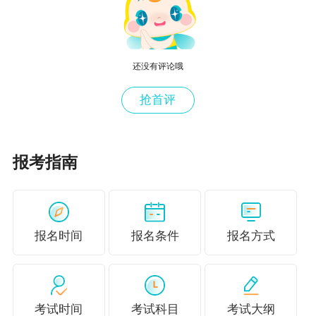
年龄限制，在网上无法注册的考生，在报名期限
内联系所在盟市财政局会计考试管理机构协调解
决具体问题。
还没有评论哦
内蒙古2024年
中级会计师考试
报名费用
抢首评
网上报名时间：2024年6月12日—7月2日12：0
0。
报考指南
网上缴费时间：截止到2023年7月2日18:00。
初、中级会计资格收费标准按照自治区发展改革
委《关于调整会计专业参加技术资格考试考务费
报名时间
报名条件
报名方式
收费标准的函》（内发改费字〔2005〕第1505
号），每人报名费20元、考务费每科70元标准执
行。高级资格收费标准按照自治区发展改革委
考试时间
考试科目
考试大纲