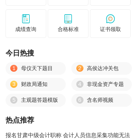
页面中查询。
说明：因考试政策、内容不断变化与调整，
成绩查询
合格标准
证书领取
正保会计网校提供的考试信息仅供参考，如有异
议，请考生以权威部门公布的内容为准！
今日热搜
不积跬步，无以至千里；不积小流，无以成
江海。对于
中级会计职称考试
而言，每天进步一
1
2
母仪天下题目
高侯达冲关包
点点，基础扎实一点点，备考就会更容易一点
3
4
财政局通知
非现金资产专题
点。正保会计网校2020年中级会计职称新课正在
火热招生中，学员可结合自身特点选择适合自己
5
6
主观题答题模版
含名师视频
的课程。听说三科联报狠划算，还有更多好礼等
你拿。
快速报课学习>>
热点推荐
报名甘肃中级会计职称 会计人员信息采集功能无法