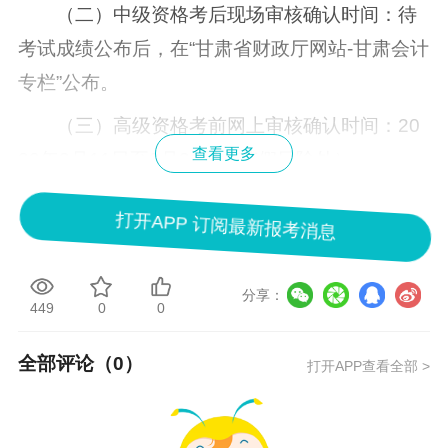
（二）中级资格考后现场审核确认时间：待
考试成绩公布后，在“甘肃省财政厅网站-甘肃会计
专栏”公布。
（三）高级资格考前网上审核确认时间：20
查看更多
20年3月11日至3月31日（节假日除外）。
（四）报名网上缴费时间：2020年3月11日
打开APP 订阅最新报考消息
至3月31日。
收费标准
分享：
449
0
0
（一）
中级会计资格
考试费每人每科70元
（甘发改价格[2019]729号）。
全部评论（
0
）
打开APP查看全部 >
（二）高级会计资格考试费每人100元（甘
发改收费[2010]1349号）。