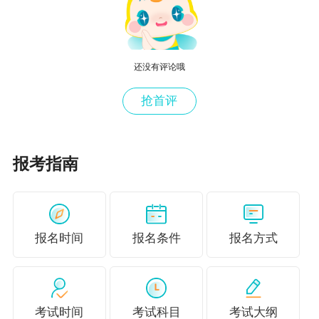
（三）报考人员缴费成功后，凭系统发到本
人手机的20位缴款码，登录“甘肃政务服务网”统
一公共支付平台打印电子发票。
还没有评论哦
其他事项
抢首评
（一）在中级资格考试后的现场审核中，如
有报名条件和相关材料不符合要求的，考试成绩
报考指南
将作无效处理。
（二）请报考人员仔细阅读并严格依照报名
条件和相关要求慎重报名，坚持诚实守信原则，
报名时间
报名条件
报名方式
对本人填报信息和提供材料的真实性、有效性负
责。
（三）省级和各市（州）咨询电话可在报名
考试时间
考试科目
考试大纲