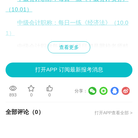
（10.01）
中级会计职称：每日一练《经济法》（10.0
1）
中级会计职称每日一练题目都是网校老师精
查看更多
心整理的，每一道题都会有相应知识点的考查，
并提供答案解析，建议您做完题之后再去查看答
打开APP 订阅最新报考消息
案。每日一练还提供专业点评，每周根据大家的
测试结果，对于正确率较低的题目进行一下点
分享：
893
0
0
评，以帮助大家理解。祝大家考试顺利！
全部评论（
0
）
打开APP查看全部 >