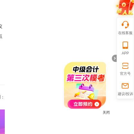
议
在线客服
点
APP
官方号
折
建议/投诉
到：
关闭