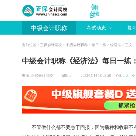
中级会计职称
考试动态
复
当前位置：
正保会计网校
>
中级会计职称
>
每日一练
>
经济法
> 正文
中级会计职称《经济法》每日一练：他
来源:
正保会计网校
编辑：
2022/11/14 18:03:58 字体：
大
小
不管做什么都不要急于回报，因为播种和收获不