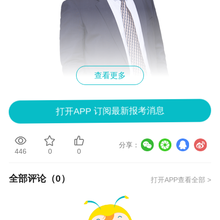
查看更多
打开APP 订阅最新报考消息
一战成“会”，登“峰”造极。教授，硕士研究生导师，博士，
注册会计师，注册税务师（现称税务师），注册资产评估
师。“梦想成真”辅导丛书高级会计职称《高级会计实务应
分享：
446
0
0
试指南》和注册会计师《会计经典题解》主编。博学多
才，善于将理论与实务和生活场景相联系，使得整个授课
全部评论（
0
）
打开APP查看全部 >
过程生动活泼，妙趣横生；讲义图文并茂，对知识点的梳
理和总结让你瞬间豁然开朗，思路清晰。这样幽默、睿