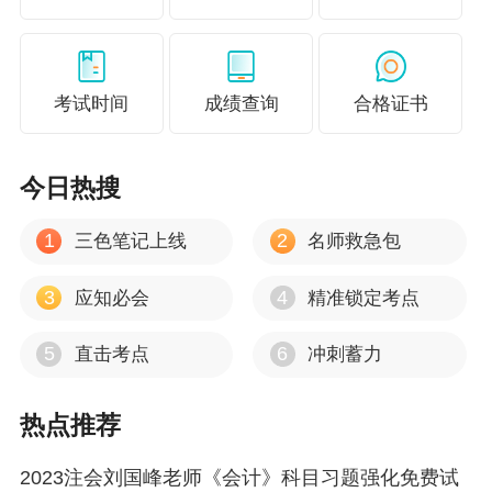
考试时间
成绩查询
合格证书
今日热搜
1
2
三色笔记上线
名师救急包
3
4
应知必会
精准锁定考点
5
6
直击考点
冲刺蓄力
热点推荐
2023注会刘国峰老师《会计》科目习题强化免费试