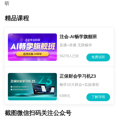
听
精品课程
注会-AI畅学旗舰班
直播+录播 无限畅学
56278人已听
免费试听
正保财会学习机Z3
畅学10大财会+实操课程
6388元
了解详情
截图微信扫码关注公众号