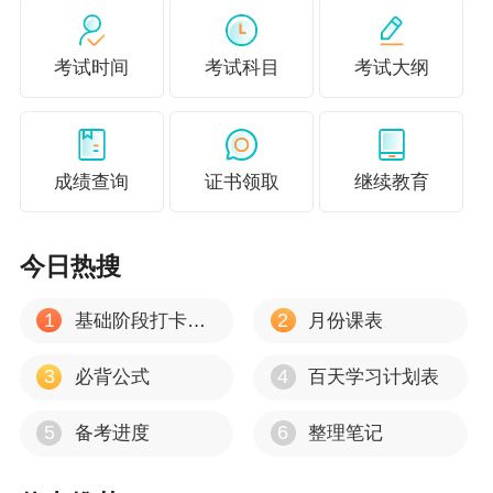
19:00-
财会
逐章精讲
06月13日
靳焕一
22:00
考试时间
考试科目
考试大纲
12:00-
税一
教练班
06月14日
龚 丽
13:00
19:00-
成绩查询
证书领取
继续教育
税二
逐章精讲
06月14日
颜秋明
22:00
12:00-
今日热搜
实务
教练班
06月15日
陈 曦
13:00
1
2
基础阶段打卡计划
月份课表
19:00-
法律
逐章精讲
06月15日
周 靖
22:00
3
4
必背公式
百天学习计划表
19:00-
税一
逐章精讲
06月16日
刘 丹
5
6
备考进度
整理笔记
22:00
19:00-