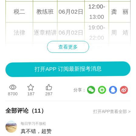
12:00-
税二
教练班
06月02日
龚 丽
13:00
19:00-
法律
逐章精讲
06月02日
周 靖
22:00
查看更多
19:00-
税二
逐章精讲
06月04日
颜秋明
22:00
打开APP 订阅最新报考消息
19:00-
财会
逐章精讲
06月05日
靳焕一
22:00
19:00-
分享：
8700
187
287
实务
逐章精讲
06月06日
肖晴初
22:00
全部评论（
11
）
19:00-
打开APP查看全部 >
法律
逐章精讲
06月07日
周 靖
22:00
每日学习不放松
真不错，超赞
19:00-