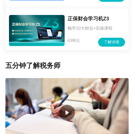
正保财会学习机Z3
畅学10大财会+实操课程
提示：手机用户先
将以上图片保存至手机
，再
6388元
了解详情
使用微信扫码识别
并添加老师！
五分钟了解税务师
备考税务师，学习进度慢？理解能力弱？那就跟
着老师学，抓重点，效率高，还能认识不少志同
道合的考友，备考道路不孤单，学习考证更自
信！
立即加入VIP班>>