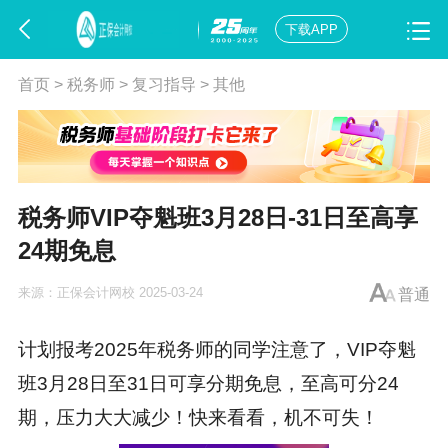
下载APP
首页
>
税务师
>
复习指导
>
其他
税务师VIP夺魁班3月28日-31日至高享
24期免息
来源：
正保会计网校
2025-03-24
普通
计划报考2025年税务师的同学注意了，VIP夺魁
班3月28日至31日可享分期免息，至高可分24
期，压力大大减少！快来看看，机不可失！