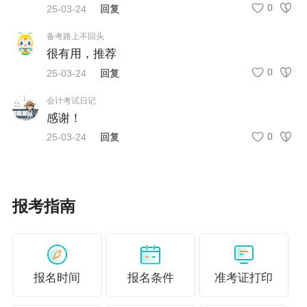
适合学习人群
0
25-03-24
回复
备考路上不回头
很有用，推荐
①基础差，理解能力弱，学习其他老师的课学
0
25-03-24
回复
不进去；
会计考试日记
②学习效率低、自控能力差，需要老师陪伴与
感谢！
监督；
0
25-03-24
回复
③自学缺少动力，想听直播课，跟老师在线互
动；
报考指南
④需要课上课下老师都能提供全面的答疑服
务！
报名时间
报名条件
准考证打印
一图了解税务师VIP班