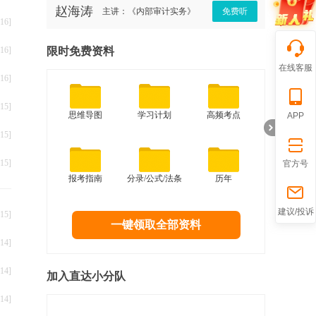
赵海涛
赵欣
免费听
主讲：《内部审计实务》
免费听
16]
16]
限时免费资料
在线客服
16]
15]
思维导图
学习计划
高频考点
APP
15]
15]
官方号
报考指南
分录/公式/法条
历年
折
建议/投诉
15]
一键领取全部资料
14]
14]
加入直达小分队
14]