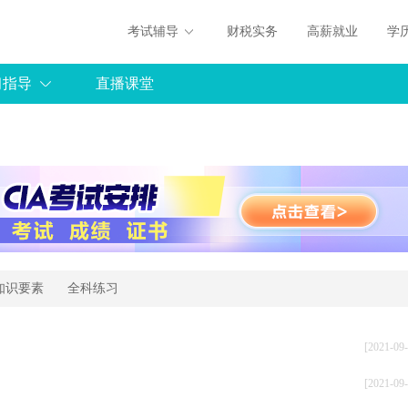
考试辅导
财税实务
高薪就业
学
习指导
直播课堂
知识要素
全科练习
[2021-09-
[2021-09-