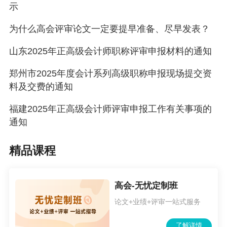
核心材料之一，可帮助职称评委核实申报人的从业稳定
示
性，避免因材料造假或跨地区多地申报导致的申报流程不
为什么高会评审论文一定要提早准备、尽早发表？
畅。
山东2025年正高级会计师职称评审申报材料的通知
（四）强化公示公开机制。在“第四章 申报程序第二十一
郑州市2025年度会计系列高级职称申报现场提交资
条（七）主管单位审核”增加对各县区人社局、市直单位强
料及交费的通知
化公示公开的要求：“对初审通过人员名单进行5个工作日
福建2025年正高级会计师评审申报工作有关事项的
的公示，公示无异议人员信息通过系统提交”。
通知
（五）调整审核待定情形确定主体。在“第五章 高级职称
精品课程
申报推荐第二十三条（五）审核待定情形确认”部分，对于
高级职称审核待定人员材料，由《细则（试行）》中“提交
高会-无忧定制班
市职改办办公会研究议定”调整为“接受省人社厅高级职称
论文+业绩+评审一站式服务
申报推荐督导组业务指导，市人社局与督导组共同研究确
定审核初步人选”。
了解详情