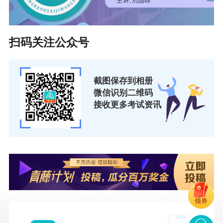
标”的有力举措。
（七）强化监督监管。对“第九章 监督管理”进行全面修订
扫码关注公众号
完善，严格遵循人社部《职称评审监管暂行办法》和省人
社厅《河北省职称评审监管实施办法》依法监管、全面监
截图保存到相册
管、问题导向、公正高效原则，覆盖职称评审全流程，结
微信识别二维码
合我市实际，重点聚焦申报人、评审专家、用人单位、评
接收更多考试资讯
委会组建单位等主体的行为规范。对申报人重点监管虚假
承诺、材料造假、学术不端、违规操作等行为；对评审专
家及工作人员重点监管泄露评审信息、履职不公、利益输
送等违规行为；对用人单位及评委会重点监管推荐程序、
材料审核、公开公示、评审流程，确保申报程序合规。
领券
（八）聚焦服务主导产业。在京津冀地区职称互认的基础