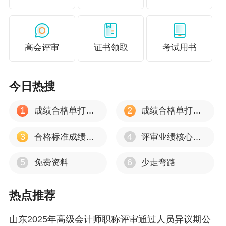
则上需在现工作单位缴纳社会保险满6个月，工作单位变动
的，可含原单位；我市行政区划外地区派驻我市工作满一
年的，或存在其他特殊情形的申报人，由属地人社部门严
高会评审
证书领取
考试用书
格核实劳动合同备案证明、近6个月工资银行流水等材料，
经实地考察身份无误的，采取“一事一议”方式，逐级报市
今日热搜
人社局审核通过后，按照规定程序申报职称。”
1
2
成绩合格单打印入口
成绩合格单打印流程
增加社保要求的考虑：一是确保申报人与工作单位及地区
的真实关联性。社保缴纳记录是证明申报人在申报单位实
3
4
合格标准成绩有效期
评审业绩核心资料
际在职的重要依据，通过社保缴纳单位与申报单位的一致
5
6
免费资料
少走弯路
性，可有效防止“职称挂靠”等虚假申报行为，确保评审基
于真实的工作经历和业绩。二是推动地方人才引进与保
热点推荐
留。在本地缴纳社保，鼓励专业技术人才扎根我市，强化
本地人才储备。三是规范评审流程与材料审核。社保作为
山东2025年高级会计师职称评审通过人员异议期公