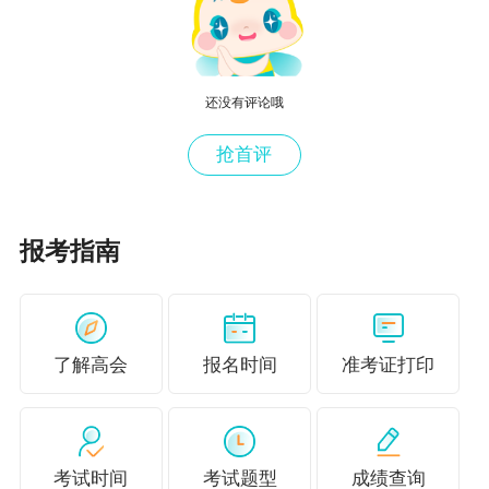
十一条”明确要求“与企业相关的评委会要吸纳一定比例的
民营企业专家”。
还没有评论哦
（二）突出政治标准考察。在“第三章 申报人基本条件第十
六条”增加对申报人政治表现考察内容：“申报人政治表现
抢首评
作为申报评审职称的首要条件，每年在申报启动及评审实
施两个环节，对事业单位、国有企业申报人两次分别征求
报考指南
同级纪委监委意见；对民营企业、自由职业等申报人，两
次考察个人征信、遵纪守法等情况。”
（三）进一步规范申报人身份。在“第三章 申报人基本条件
了解高会
报名时间
准考证打印
第十九条”增加如下内容：“民营企业申报人依据属地管理
原则，在我市劳动关系所在地（已签订劳动合同的现用人
单位注册的县区）申报参加职称评审（含考核认定），原
考试时间
考试题型
成绩查询