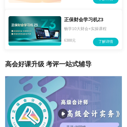
（六）制定更加科学的量化评分标准。在“第六章 中级职称
评审第二十六条”关于中级职称评委会制定量化标准部分增
正保财会学习机Z3
加4项：一是教育系列突出师德师风标准，将教师师德师风
畅学10大财会+实操课程
表现评价作为首要标准，对发挥大思政作用纳入评审量化
6388元
了解详情
评分标准。二是工程系列突出安全生产能力评价，将申报
人安全生产履职情况纳入评审量化评分标准。三是企业申
高会好课升级 考评一站式辅导
报人员突出个人征信评价，将申报人诚信经营（征信）、
遵纪守法表现纳入量化评分标准。四是突出实绩和贡献评
价，对为全市经济社会事业发展做出突出贡献，在本地、
本领域实绩特别突出的专技人才，给予倾斜支持，对取得
标志性成果的，中级职称评审时优化评审程序，予以‘直通
车’直接晋升。”以上四项是落实上级职称政策，聚焦安全生
产、师德师风等重点任务，推动职称评审“破四唯”“立新