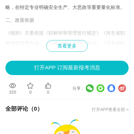
略，在特定专业明确安全生产、大思政等重要量化标准。
二、政策依据
《细则》主要依据《职称评审管理暂行规定》《河北省职
称评审管理办法》《职称评审监管暂行办法》《河北省职
查看更多
称评审监管实施办法》起草，借鉴了省内外职称工作较为
先进地区申报评审管理制度。
打开APP 订阅最新报考消息
三、主要修订完善内容
分享：
《细则》共分为11章54条，与原试行版章节和条数相等，
320
0
0
主要修订完善以下内容。
全部评论（
0
）
打开APP查看全部 >
（一）支持民营企业参与职称评审。在原有对民营企业开
辟“绿色通道”，可“一步到位”申报职称倾斜政策的基础上，
支持民营企业参与职称评审，在“第二章 职称评审委员会第